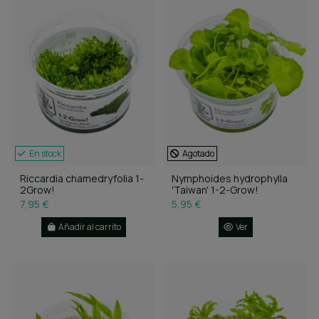
En stock
Agotado
Riccardia chamedryfolia 1-
Nymphoides hydrophylla
2Grow!
'Taiwan' 1-2-Grow!
7,95 €
5,95 €
Añadir al carrito
Ver