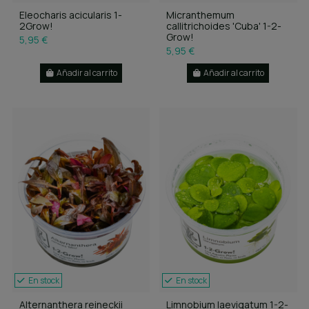
Eleocharis acicularis 1-
Micranthemum
2Grow!
callitrichoides 'Cuba' 1-2-
Grow!
5,95 €
5,95 €
Añadir al carrito
Añadir al carrito
En stock
En stock
Alternanthera reineckii
Limnobium laevigatum 1-2-