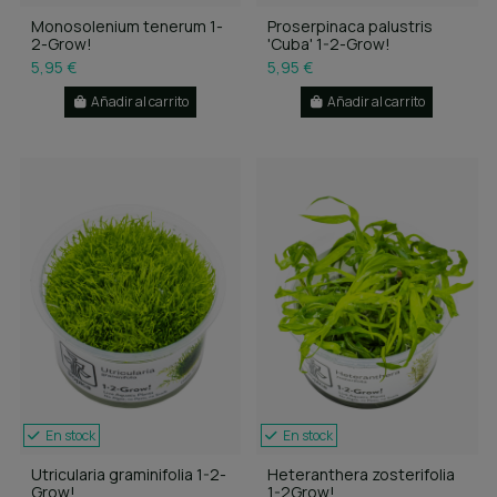
Monosolenium tenerum 1-
Proserpinaca palustris
2-Grow!
'Cuba' 1-2-Grow!
5,95 €
5,95 €
Añadir al carrito
Añadir al carrito
En stock
En stock
Utricularia graminifolia 1-2-
Heteranthera zosterifolia
Grow!
1-2Grow!