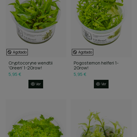
Agotado
Agotado
Cryptocoryne wendtii
Pogostemon helferi 1-
'Green' 1-2Grow!
2Grow!
5,95 €
5,95 €
Ver
Ver