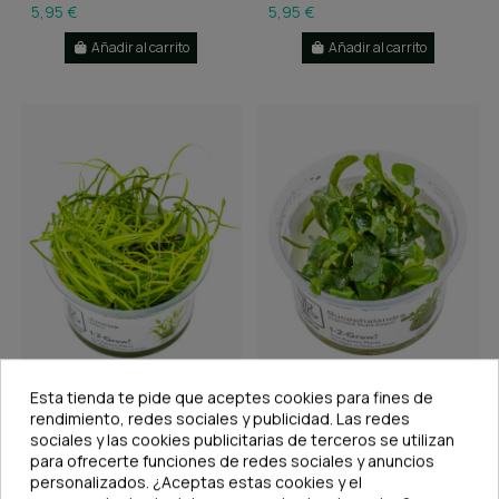
5,95 €
5,95 €
Añadir al carrito
Añadir al carrito
En stock
En stock
Esta tienda te pide que aceptes cookies para fines de
rendimiento, redes sociales y publicidad. Las redes
Juncus repens 1-2-Grow!
Bucephalandra pygmaea
'Bukit Kelam' 1-2-Grow!
sociales y las cookies publicitarias de terceros se utilizan
5,95 €
para ofrecerte funciones de redes sociales y anuncios
7,95 €
personalizados. ¿Aceptas estas cookies y el
Añadir al carrito
Añadir al carrito