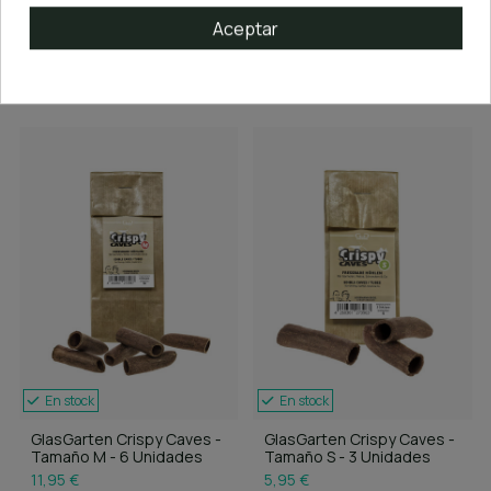
Tamaño M - 2 Unidades
7,95 €
Aceptar
5,95 €
Añadir al carrito
Añadir al carrito
En stock
En stock
GlasGarten Crispy Caves -
GlasGarten Crispy Caves -
Tamaño M - 6 Unidades
Tamaño S - 3 Unidades
11,95 €
5,95 €