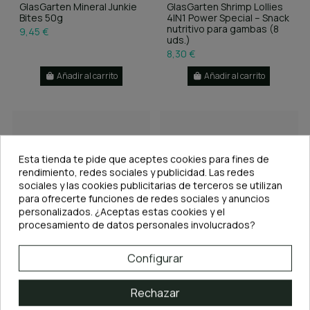
GlasGarten Mineral Junkie
GlasGarten Shrimp Lollies
Bites 50g
4IN1 Power Special – Snack
nutritivo para gambas (8
9,45 €
uds.)
8,30 €
Añadir al carrito
Añadir al carrito
Esta tienda te pide que aceptes cookies para fines de
rendimiento, redes sociales y publicidad. Las redes
sociales y las cookies publicitarias de terceros se utilizan
para ofrecerte funciones de redes sociales y anuncios
S
personalizados. ¿Aceptas estas cookies y el
procesamiento de datos personales involucrados?
F
I
L
T
R
O
Configurar
En stock
En stock
Rechazar
GlasGarten ShrimpFit 35gr
GlasGarten Crispy Caves -