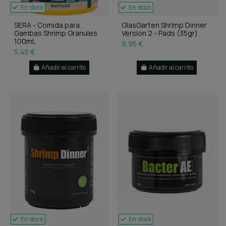
En stock
En stock
SERA - Comida para
GlasGarten Shrimp Dinner
Gambas Shrimp Granules
Version 2 - Pads (35gr)
100mL
9,95 €
5,45 €
Añadir al carrito
Añadir al carrito
En stock
En stock