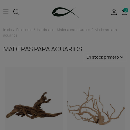
0
Inicio
Productos
Hardscape - Materiales naturales
Maderas para
acuarios
MADERAS PARA ACUARIOS
En stock primero