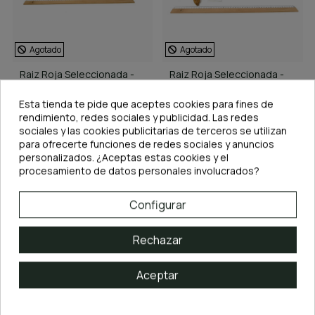
Agotado
Agotado
Raiz Roja Seleccionada -
Raiz Roja Seleccionada -
Pieza número 1
Pack número 2
16,95 €
19,95 €
Esta tienda te pide que aceptes cookies para fines de
rendimiento, redes sociales y publicidad. Las redes
Ver
Ver
sociales y las cookies publicitarias de terceros se utilizan
para ofrecerte funciones de redes sociales y anuncios
S
personalizados. ¿Aceptas estas cookies y el
procesamiento de datos personales involucrados?
F
I
L
T
R
O
Configurar
Rechazar
Aceptar