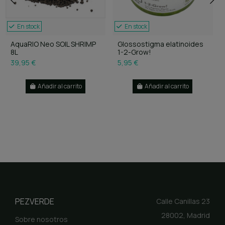
En stock
En stock
AquaRIO Neo SOIL SHRIMP
Glossostigma elatinoides
8L
1-2-Grow!
39,95 €
5,95 €
Añadir al carrito
Añadir al carrito
PEZVERDE
Calle Canillas 23
28002, Madrid
Sobre nosotros