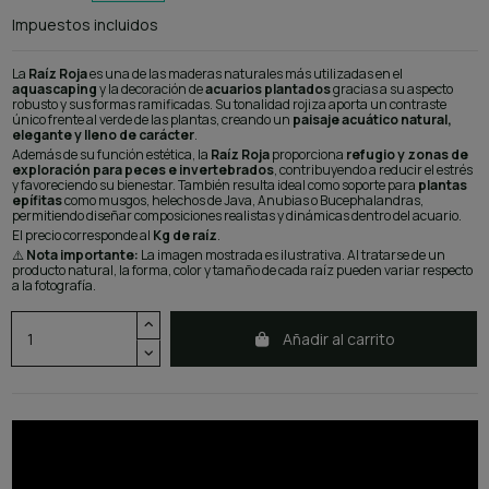
Impuestos incluidos
La
Raíz Roja
es una de las maderas naturales más utilizadas en el
aquascaping
y la decoración de
acuarios plantados
gracias a su aspecto
robusto y sus formas ramificadas. Su tonalidad rojiza aporta un contraste
único frente al verde de las plantas, creando un
paisaje acuático natural,
elegante y lleno de carácter
.
Además de su función estética, la
Raíz Roja
proporciona
refugio y zonas de
exploración para peces e invertebrados
, contribuyendo a reducir el estrés
y favoreciendo su bienestar. También resulta ideal como soporte para
plantas
epífitas
como musgos, helechos de Java, Anubias o Bucephalandras,
permitiendo diseñar composiciones realistas y dinámicas dentro del acuario.
El precio corresponde al
Kg de raíz
.
⚠️
Nota importante:
La imagen mostrada es ilustrativa. Al tratarse de un
producto natural, la forma, color y tamaño de cada raíz pueden variar respecto
a la fotografía.
Añadir al carrito