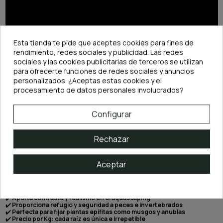
Esta tienda te pide que aceptes cookies para fines de
rendimiento, redes sociales y publicidad. Las redes
sociales y las cookies publicitarias de terceros se utilizan
para ofrecerte funciones de redes sociales y anuncios
personalizados. ¿Aceptas estas cookies y el
procesamiento de datos personales involucrados?
Configurar
Rechazar
DESCRIPCIÓN
Aceptar
Características principales:
✔️
Madera natural de color rojizo para acuarios plantados
✔️
Aporta contraste y realismo en el aquascaping
✔️
Proporciona refugio y seguridad a peces e invertebrados
✔️
Perfecta para fijar plantas epífitas como musgos y anubias
✔️
Precio por Kg: cada raíz es única e irrepetible