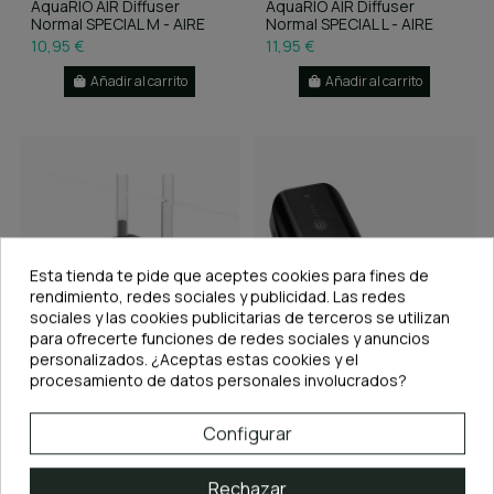
AquaRIO AIR Diffuser
AquaRIO AIR Diffuser
Normal SPECIAL M - AIRE
Normal SPECIAL L - AIRE
10,95 €
11,95 €
Añadir al carrito
Añadir al carrito
Esta tienda te pide que aceptes cookies para fines de
rendimiento, redes sociales y publicidad. Las redes
sociales y las cookies publicitarias de terceros se utilizan
para ofrecerte funciones de redes sociales y anuncios
S
personalizados. ¿Aceptas estas cookies y el
procesamiento de datos personales involucrados?
En stock
En stock
F
I
L
T
R
O
Configurar
Aqualighter aPump –
Compresor de Aire Portatil
Bomba de aire ultra
a Bateria AQQA
silenciosa para acuarios
Rechazar
33,95 €