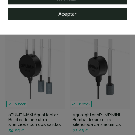
26,95 €
Aceptar
Añadir al carrito
Añadir al carrito
En stock
En stock
aPUMP MAXI AquaLighter –
Aqualighter aPUMP MINI –
Bomba de aire ultra
Bomba de aire ultra
silenciosa con dos salidas
silenciosa para acuarios
34,90 €
23,95 €