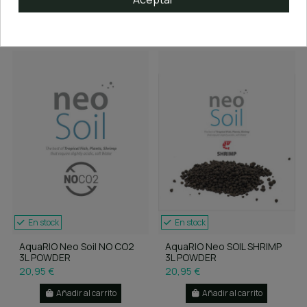
Añadir al carrito
Añadir al carrito
En stock
En stock
AquaRIO Neo Soil NO CO2
AquaRIO Neo SOIL SHRIMP
3L POWDER
3L POWDER
20,95 €
20,95 €
Añadir al carrito
Añadir al carrito