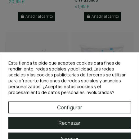
20,95 €
41,95 €
Añadir al carrito
Añadir al carrito
Esta tienda te pide que aceptes cookies para fines de
rendimiento, redes sociales y publicidad. Las redes
sociales y las cookies publicitarias de terceros se utilizan
para ofrecerte funciones de redes sociales y anuncios
S
personalizados. ¿Aceptas estas cookies y el
procesamiento de datos personales involucrados?
F
I
L
T
R
O
Configurar
En stock
En stock
AquaRIO Neo SOIL PLANTS
AquaRIO Neo SOIL PLANTS
Rechazar
3L POWDER
8L POWDER + Regalo
Abono en Pastillas
20,95 €
41,95 €
Aceptar