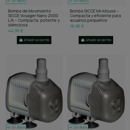
En stock
En stock
Bomba de Movimiento
Bomba SICCE Mi-Mouse –
SICCE Voyager Nano 2000
Compacta y eficiente para
L/h – Compacta, potente y
acuarios pequeños
silenciosa
16,95 €
44,95 €
Añadir al carrito
Añadir al carrito
En stock
En stock