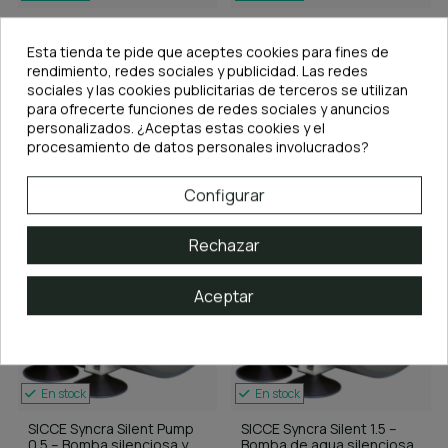
Bomba SICCE Syncra Silent
Bomba SICCE Syncra Silent
1.0 – 950 L/h
2.0 – 2150 L/h
Esta tienda te pide que aceptes cookies para fines de
45,90 €
72,95 €
rendimiento, redes sociales y publicidad. Las redes
sociales y las cookies publicitarias de terceros se utilizan
Añadir al carrito
Añadir al carrito
para ofrecerte funciones de redes sociales y anuncios
S
personalizados. ¿Aceptas estas cookies y el
procesamiento de datos personales involucrados?
F
I
L
T
R
O
Configurar
Rechazar
Aceptar
En stock
En stock
SICCE Syncra Silent Pump
SICCE Syncra Silent 1.5 –
0.5 – Bomba silenciosa y
Bomba de agua silenciosa