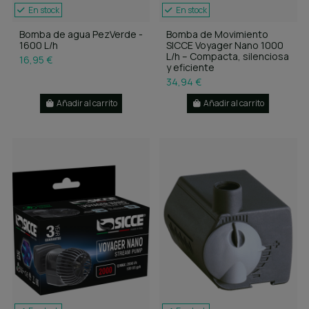
En stock
En stock
Bomba de agua PezVerde -
Bomba de Movimiento
1600 L/h
SICCE Voyager Nano 1000
L/h – Compacta, silenciosa
16,95 €
y eficiente
34,94 €
Añadir al carrito
Añadir al carrito