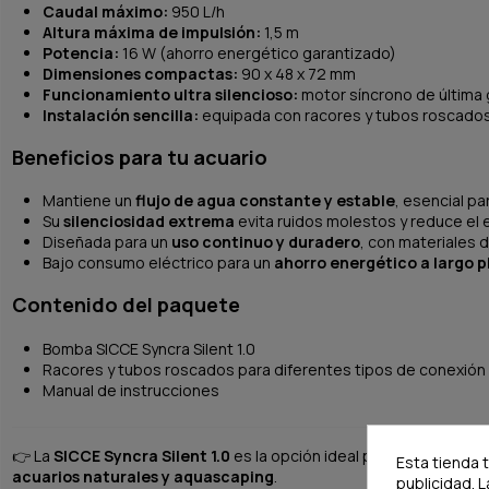
Caudal máximo:
950 L/h
Altura máxima de impulsión:
1,5 m
Potencia:
16 W (ahorro energético garantizado)
Dimensiones compactas:
90 x 48 x 72 mm
Funcionamiento ultra silencioso:
motor síncrono de última 
Instalación sencilla:
equipada con racores y tubos roscados p
Beneficios para tu acuario
Mantiene un
flujo de agua constante y estable
, esencial pa
Su
silenciosidad extrema
evita ruidos molestos y reduce el 
Diseñada para un
uso continuo y duradero
, con materiales d
Bajo consumo eléctrico para un
ahorro energético a largo p
Contenido del paquete
Bomba SICCE Syncra Silent 1.0
Racores y tubos roscados para diferentes tipos de conexión
Manual de instrucciones
👉
La
SICCE Syncra Silent 1.0
es la opción ideal para quienes b
Esta tienda 
acuarios naturales y aquascaping
.
publicidad. L