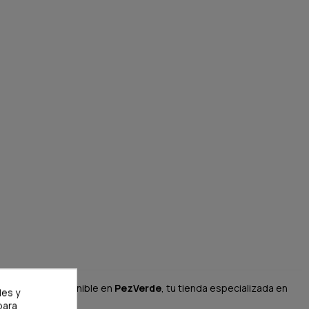
su acuario. Disponible en
PezVerde
, tu tienda especializada en
les y
para