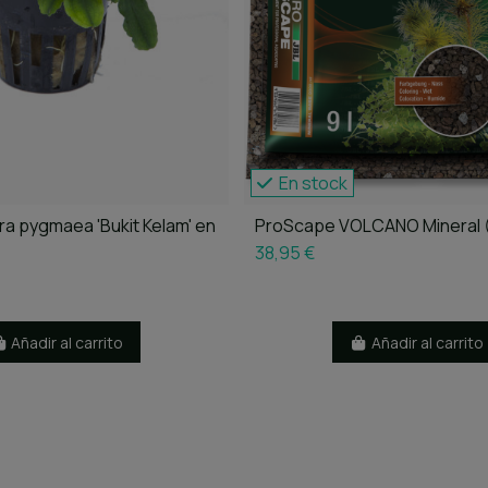
En stock
a pygmaea 'Bukit Kelam' en
ProScape VOLCANO Mineral 
38,95 €
Añadir al carrito
Añadir al carrito