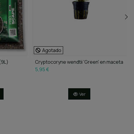
Agotado
(9L)
Cryptocoryne wendtii 'Green' en maceta
5,95 €
Ver