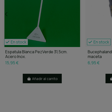
En stock
En stock
Espatula Blanca PezVerde 31,5cm.
Bucephalandr
Acero Inox.
maceta
15,95 €
6,95 €
Añadir al carrito