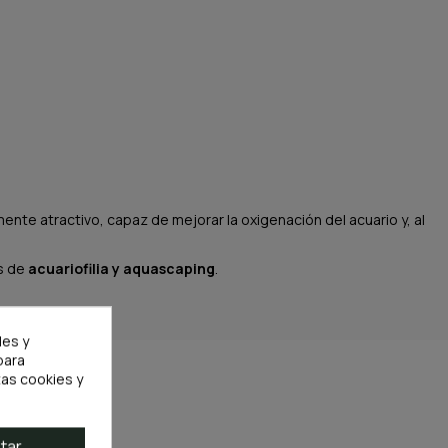
ente atractivo, capaz de mejorar la oxigenación del acuario y, al
s de
acuariofilia y aquascaping
.
les y
para
as cookies y
tar