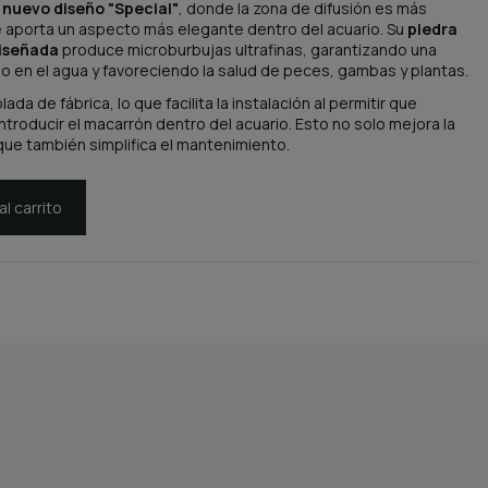
n
nuevo diseño "Special"
, donde la zona de difusión es más
e aporta un aspecto más elegante dentro del acuario. Su
piedra
iseñada
produce microburbujas ultrafinas, garantizando una
o en el agua y favoreciendo la salud de peces, gambas y plantas.
ada de fábrica, lo que facilita la instalación al permitir que
ntroducir el macarrón dentro del acuario. Esto no solo mejora la
que también simplifica el mantenimiento.
al carrito