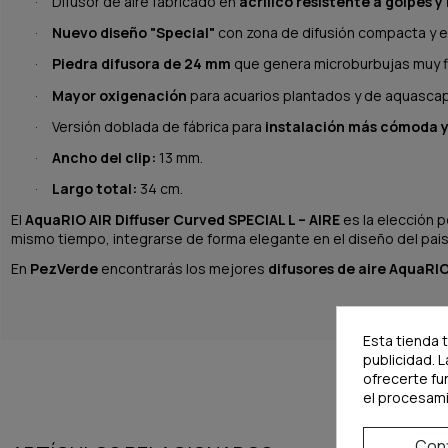
Difusor de aire fabricado en
acrílico resistente a golpes y
·
Nuevo diseño "Special"
con zona de difusión compacta y e
·
Piedra difusora de 24 mm
que genera microburbujas muy f
·
Mayor oxigenación
para acuarios plantados y de aquascap
·
Versión doblada de fábrica para
instalación más cómoda y
·
Ancho del clip:
13 mm.
·
Largo total:
34 cm.
·
El
AquaRIO AIR Diffuser Curved SPECIAL L – AIRE
es la elección p
mismo tiempo, integrarse de forma elegante en el diseño del pais
En
PezVerde
encontrarás los mejores
difusores de aire AquaRI
Esta tienda 
publicidad. L
ofrecerte fu
el procesam
Conf