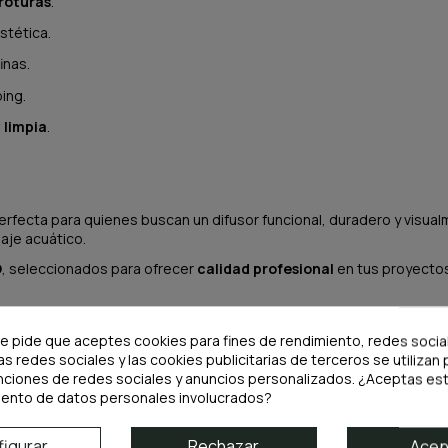
 roturas
.
stética.
inas.
ing.
 limpia
.
erfecta para quienes buscan un difusor funcional, duradero y visualm
aje acuático.
O
, seleccionados para ofrecer
calidad profesional
en tus proyecto
te pide que aceptes cookies para fines de rendimiento, redes socia
as redes sociales y las cookies publicitarias de terceros se utilizan 
nciones de redes sociales y anuncios personalizados. ¿Aceptas est
iento de datos personales involucrados?
igurar
Rechazar
Acep