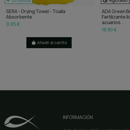
En stock
Agotado
SERA - Drying Towel - Toalla
ADA Green Br
Absorbente
Fertilizante 
acuarios...
9,95 €
18,90 €
Añadir al carrito
INFORMACIÓN