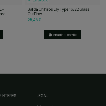
En stock
L –
Salida Chihiros Lily Type 16/22 Glass
para
OutFlow
25,45 €
Añadir al carrito
 INTERÉS
LEGAL