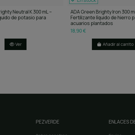
En stock
ighty Neutral K 300 mL –
ADA Green Brighty Iron 300 m
líquido de potasio para
Fertilizante líquido de hierro 
acuarios plantados
18,90 €
Ver
Añadir al carrito
PEZVERDE
ENLACES DE