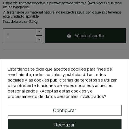
Este artículo corresponde a la pieza exacta de raíz roja (Red Moore) que se ve
en las imágenes.
Al tratarse de un material natural no existe otra igual por lo que sólo tenemos
esta unidad disponible.
Peso de la pieza: 0.7Kg
Añadir al carrito
Esta tienda te pide que aceptes cookies para fines de
rendimiento, redes sociales y publicidad. Las redes
sociales y las cookies publicitarias de terceros se utilizan
para ofrecerte funciones de redes sociales y anuncios
DESCRIPCIÓN
personalizados. ¿Aceptas estas cookies y el
procesamiento de datos personales involucrados?
NOTA: El peso de la pieza tiene un margen de error máximo de 50gr debido a la
precisión de la báscula utilizada.
Configurar
Rechazar