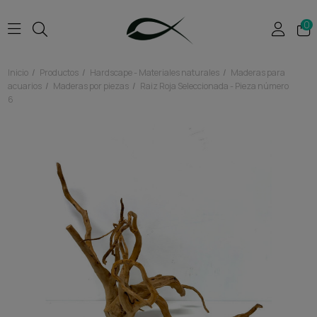
0
Inicio
Productos
Hardscape - Materiales naturales
Maderas para
acuarios
Maderas por piezas
Raiz Roja Seleccionada - Pieza número
6