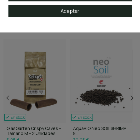
Aceptar
ARTÍCULOS RELACIONADOS
En stock
En stock
GlasGarten Crispy Caves -
AquaRIO Neo SOIL SHRIMP
Tamaño M - 2 Unidades
8L
5,95 €
39,95 €