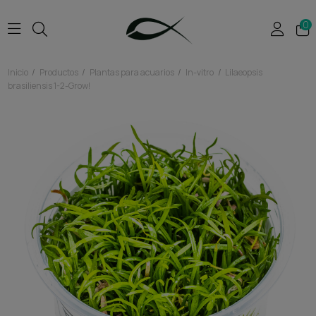
0
Inicio
Productos
Plantas para acuarios
In-vitro
Lilaeopsis
brasiliensis 1-2-Grow!