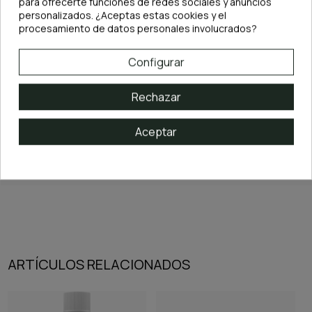
para ofrecerte funciones de redes sociales y anuncios
personalizados. ¿Aceptas estas cookies y el
procesamiento de datos personales involucrados?
Características principales:
·
Tipo: Estolones (planta tapizante)
·
Origen: Sudamérica
Configurar
·
Altura: 3 – 5+ cm
·
Tasa de crecimiento: Baja
Rechazar
·
Demanda de CO₂: Media
·
Demanda de luz: Media
La
Lilaeopsis brasiliensis In-Vitro
es la elección perfecta si buscas un
Aceptar
césped acuático natural
, resistente y estético para tu acuario plantado,
aportando realismo y equilibrio visual a cualquier proyecto de
aquascaping
.
ARTÍCULOS RELACIONADOS