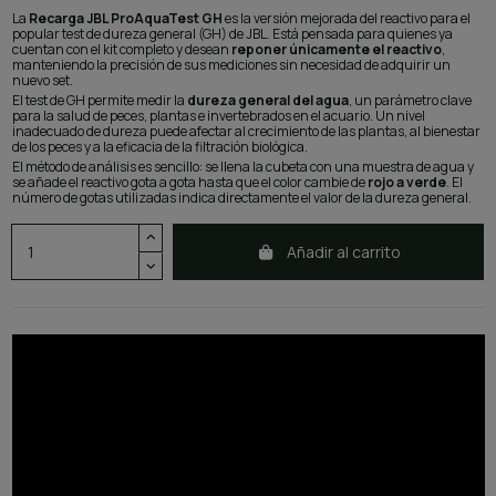
La
Recarga JBL ProAquaTest GH
es la versión mejorada del reactivo para el
popular test de dureza general (GH) de JBL. Está pensada para quienes ya
cuentan con el kit completo y desean
reponer únicamente el reactivo
,
manteniendo la precisión de sus mediciones sin necesidad de adquirir un
nuevo set.
El test de GH permite medir la
dureza general del agua
, un parámetro clave
para la salud de peces, plantas e invertebrados en el acuario. Un nivel
inadecuado de dureza puede afectar al crecimiento de las plantas, al bienestar
de los peces y a la eficacia de la filtración biológica.
El método de análisis es sencillo: se llena la cubeta con una muestra de agua y
se añade el reactivo gota a gota hasta que el color cambie de
rojo a verde
. El
número de gotas utilizadas indica directamente el valor de la dureza general.
Añadir al carrito