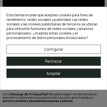
Esta tienda te pide que aceptes cookies para fines de
rendimiento, redes sociales y publicidad. Las redes
sociales y las cookies publicitarias de terceros se utilizan
para ofrecerte funciones de redes sociales y anuncios
personalizados. ¿Aceptas estas cookies y el
procesamiento de datos personales involucrados?
Configurar
DESCRIPCIÓN
Rechazar
Características principales de la Recarga JBL ProAquaTest GH
:
Aceptar
Reactivo de repuesto para el
test de dureza general (GH) de JBL
.
Incluye únicamente el
reactivo
, no el kit completo.
Método fácil de usar: cambio de color de rojo a verde.
Ideal para mantener un
control regular de la dureza del agua
en
acuarios y estanques.
Con la
Recarga JBL ProAquaTest GH
, podrás seguir monitorizando con
precisión los valores de dureza general de tu acuario, garantizando un
entorno estable y saludable para peces y plantas
.