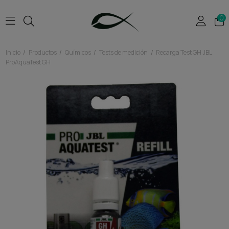
0
Inicio
Productos
Químicos
Tests de medición
Recarga Test GH JBL
ProAquaTest GH