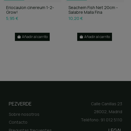
Eriocaulon cinereum 1-2-
Seachem Fish Net 20cm -
Grow!
Salabre Malla Fina
5,95 €
10,20 €
Añadir al carrito
Añadir al carrito
PEZVERDE
Calle Canillas 23
28002, Madrid
Sobre nosotros
Teléfono: 91 012 5110
Contacto
LEGAL
Preguntas frecuentes