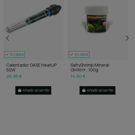
En stock
En stock
Calentador OASE HeatUP
SaltyShrimp Mineral
50W
GH/KH+, 100g
26,95 €
14,90 €
Añadir al carrito
Añadir al carrito