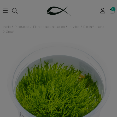
0
Inicio
Productos
Plantas para acuarios
In-vitro
Riccia fluitans 1-
2-Grow!