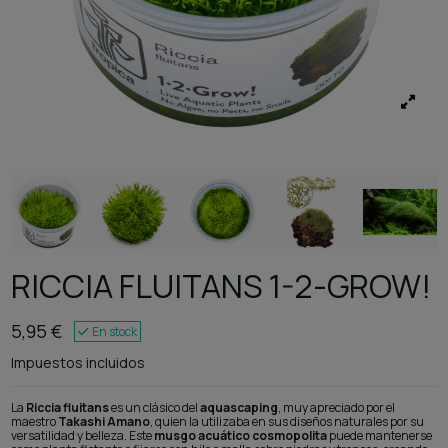
RICCIA FLUITANS 1-2-GROW!
5,95 €
En stock
Impuestos incluidos
La
Riccia fluitans
es un clásico del
aquascaping
, muy apreciado por el
maestro
Takashi Amano
, quien la utilizaba en sus diseños naturales por su
versatilidad y belleza. Este
musgo acuático cosmopolita
puede mantenerse