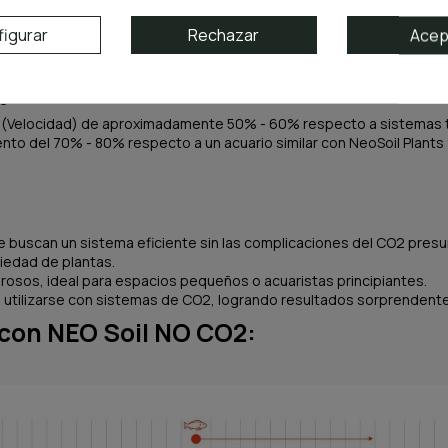
evitar los costes, riesgos y el mantenimiento de sistemas de CO2 d
ue por su ubicación no disponen de lugares cerca de su casa donde 
igurar
Rechazar
Acep
nutrientes y maximiza la activación del sustrato, reduciendo la depen
 proliferación de algas, asegurando un acuario limpio y saludable.
Filtración, Iluminación...) En comparación con un acuario que cuente
iguientes resultados:
 (Velocidad) de aproximadamente 50% - 60% respecto a sistemas tr
nto del 70% - 80% respecto a un acuario similar con NeoSoil Plants
ue buscan un sistema eficiente sin las complicaciones del CO2 pres
riedad de plantas.
grosos, ideal para espacios pequeños o acuaristas principiantes.
 utilizarse con sistemas de CO2, logrando resultados sorprendente
con NEO Soil NO CO2: