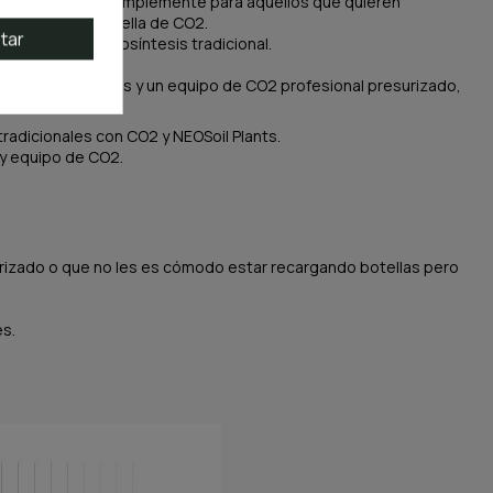
e alta presión o simplemente para aquellos que quieren
recargar una botella de CO2.
tar
dencia de la fotosíntesis tradicional.
 con NEO Soil Plants y un equipo de CO2 profesional presurizado,
adicionales con CO2 y NEOSoil Plants.
 y equipo de CO2.
urizado o que no les es cómodo estar recargando botellas pero
s.