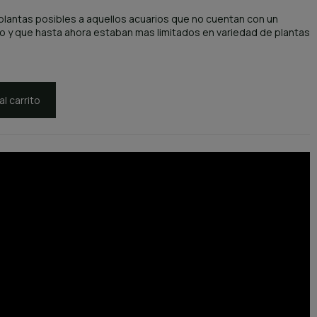
 plantas posibles a aquellos acuarios que no cuentan con un
 y que hasta ahora estaban mas limitados en variedad de plantas
al carrito