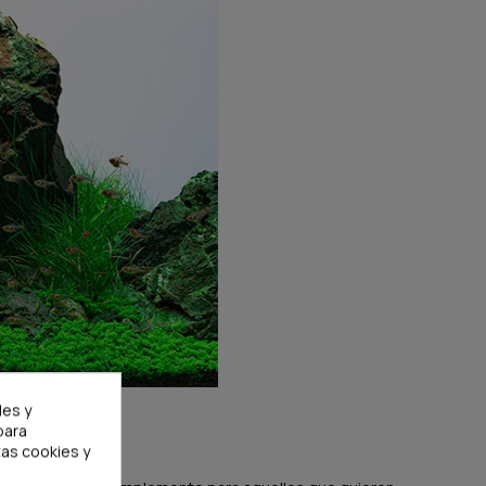
les y
para
as cookies y