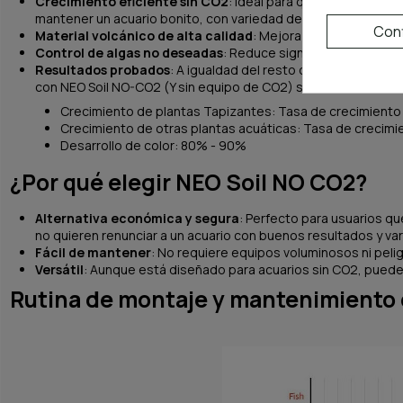
Crecimiento eficiente sin CO2
: Ideal para quienes desean 
mantener un acuario bonito, con variedad de plantas, pero q
Conf
Material volcánico de alta calidad
: Mejora la absorción de 
Control de algas no deseadas
: Reduce significativamente la
Resultados probados
: A igualdad del resto de condiciones (
con NEO Soil NO-CO2 (Y sin equipo de CO2) se obtienen los s
Crecimiento de plantas Tapizantes: Tasa de crecimiento
Crecimiento de otras plantas acuáticas: Tasa de crecimie
Desarrollo de color: 80% - 90%
¿Por qué elegir NEO Soil NO CO2?
Alternativa económica y segura
: Perfecto para usuarios q
no quieren renunciar a un acuario con buenos resultados y va
Fácil de mantener
: No requiere equipos voluminosos ni peli
Versátil
: Aunque está diseñado para acuarios sin CO2, puede
Rutina de montaje y mantenimiento 