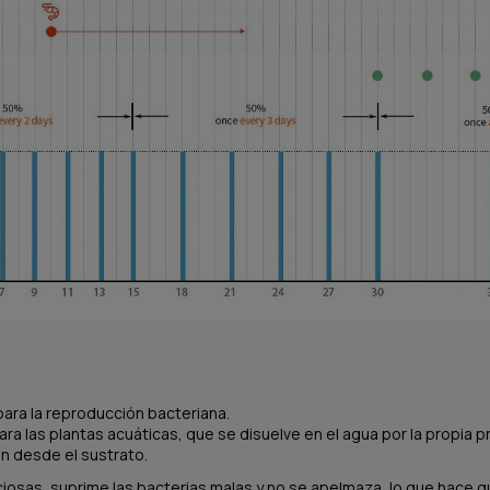
ara la reproducción bacteriana.
 las plantas acuáticas, que se disuelve en el agua por la propia pr
n desde el sustrato.
iciosas, suprime las bacterias malas y no se apelmaza, lo que hace q