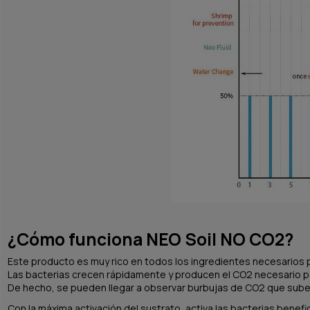
¿Cómo funciona NEO Soil NO CO2?
Este producto es muy rico en todos los ingredientes necesarios p
Las bacterias crecen rápidamente y producen el CO2 necesario para
De hecho, se pueden llegar a observar burbujas de CO2 que sube
Con la máxima activación del sustrato, activa las bacterias benef