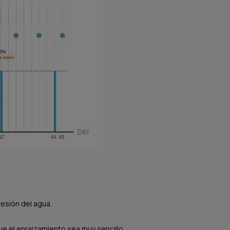
esión del agua.
ue el enraizamiento sea muy sencillo