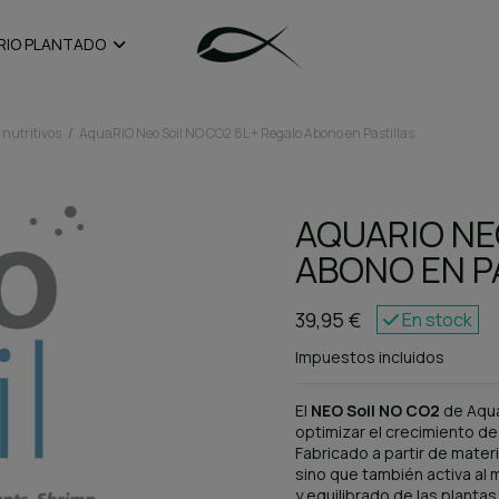
RIO PLANTADO
 nutritivos
AquaRIO Neo Soil NO CO2 8L + Regalo Abono en Pastillas
AQUARIO NEO
ABONO EN P
39,95 €
En stock
Impuestos incluidos
El
NEO Soil NO CO2
de Aqua
optimizar el crecimiento de
Fabricado a partir de mater
sino que también activa al 
y equilibrado de las plantas