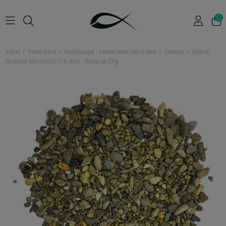
0
Inicio
Productos
Hardscape - Materiales naturales
Gravas
Grava
Riverest MIX RIVER 0,5-1cm - Bolsa de 2Kg