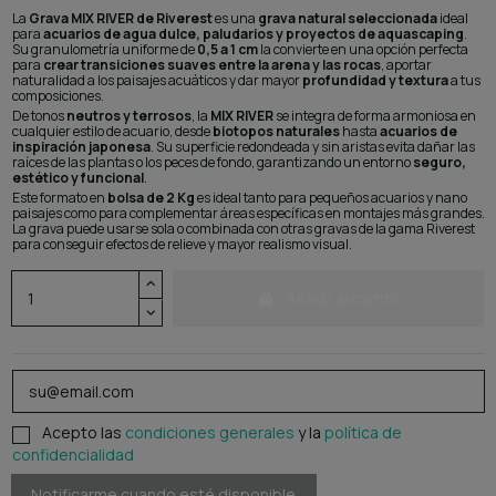
La
Grava MIX RIVER de Riverest
es una
grava natural seleccionada
ideal
para
acuarios de agua dulce, paludarios y proyectos de aquascaping
.
Su granulometría uniforme de
0,5 a 1 cm
la convierte en una opción perfecta
para
crear transiciones suaves entre la arena y las rocas
, aportar
naturalidad a los paisajes acuáticos y dar mayor
profundidad y textura
a tus
composiciones.
De tonos
neutros y terrosos
, la
MIX RIVER
se integra de forma armoniosa en
cualquier estilo de acuario, desde
biotopos naturales
hasta
acuarios de
inspiración japonesa
. Su superficie redondeada y sin aristas evita dañar las
raíces de las plantas o los peces de fondo, garantizando un entorno
seguro,
estético y funcional
.
Este formato en
bolsa de 2 Kg
es ideal tanto para pequeños acuarios y nano
paisajes como para complementar áreas específicas en montajes más grandes.
La grava puede usarse sola o combinada con otras gravas de la gama Riverest
para conseguir efectos de relieve y mayor realismo visual.
Añadir al carrito
Acepto las
condiciones generales
y la
política de
confidencialidad