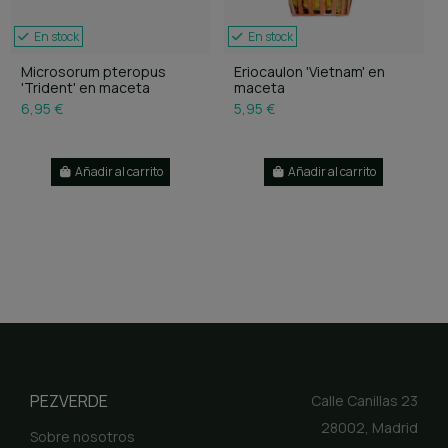
En stock
En stock
Microsorum pteropus
Eriocaulon 'Vietnam' en
'Trident' en maceta
maceta
6,95 €
5,95 €
Añadir al carrito
Añadir al carrito
PEZVERDE
Calle Canillas 23
28002, Madrid
Sobre nosotros