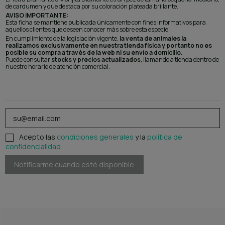
de cardumen y que destaca por su coloración plateada brillante.
AVISO IMPORTANTE:
Esta ficha se mantiene publicada únicamente con fines informativos para
aquellos clientes que deseen conocer más sobre esta especie.
En cumplimiento de la legislación vigente,
la venta de animales la
realizamos exclusivamente en nuestra tienda física y por tanto no es
posible su compra a través de la web ni su envío a domicilio.
Puede consultar
stocks y precios actualizados
, llamando a tienda dentro de
nuestro horario de atención comercial.
Acepto las
condiciones generales
y la
política de
confidencialidad