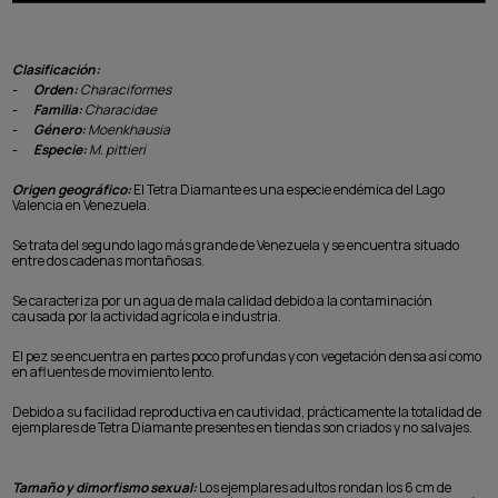
Clasificación:
-
Orden:
Characiformes
-
Familia:
Characidae
-
Género:
Moenkhausia
-
Especie:
M. pittieri
Origen geográfico:
El Tetra Diamante es una especie endémica del Lago
Valencia en Venezuela.
Se trata del segundo lago más grande de Venezuela y se encuentra situado
entre dos cadenas montañosas.
Se caracteriza por un agua de mala calidad debido a la contaminación
causada por la actividad agrícola e industria.
El pez se encuentra en partes poco profundas y con vegetación densa así como
en afluentes de movimiento lento.
Debido a su facilidad reproductiva en cautividad, prácticamente la totalidad de
ejemplares de Tetra Diamante presentes en tiendas son criados y no salvajes.
Tamaño y dimorfismo sexual:
Los ejemplares adultos rondan los 6 cm de