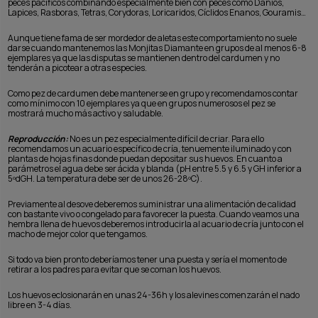
peces pacíficos combinando especialmente bien con peces como Danios,
Lapices, Rasboras, Tetras, Corydoras, Loricaridos, Cíclidos Enanos, Gouramis…
Aunque tiene fama de ser mordedor de aletas este comportamiento no suele
darse cuando mantenemos las Monjitas Diamante en grupos de al menos 6-8
ejemplares ya que las disputas se mantienen dentro del cardumen y no
tenderán a picotear a otras especies.
Como pez de cardumen debe mantenerse en grupo y recomendamos contar
como mínimo con 10 ejemplares ya que en grupos numerosos el pez se
mostrará mucho más activo y saludable.
Reproducción:
No es un pez especialmente difícil de criar. Para ello
recomendamos un acuario específico de cría, tenuemente iluminado y con
plantas de hojas finas donde puedan depositar sus huevos. En cuanto a
parámetros el agua debe ser ácida y blanda (pH entre 5.5 y 6.5 y GH inferior a
5ºdGH. La temperatura debe ser de unos 26-28ºC).
Previamente al desove deberemos suministrar una alimentación de calidad
con bastante vivo o congelado para favorecer la puesta. Cuando veamos una
hembra llena de huevos deberemos introducirla al acuario de cría junto con el
macho de mejor color que tengamos.
Si todo va bien pronto deberíamos tener una puesta y sería el momento de
retirar a los padres para evitar que se coman los huevos.
Los huevos eclosionarán en unas 24-36h y los alevines comenzarán el nado
libre en 3-4 días.