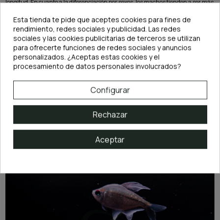
longitud. En cuanto a la diferenciación por sexos, los machos tienden a ser más
grandes que las hembras y con una mayor proporción de escamas brillantes.
Esta tienda te pide que aceptes cookies para fines de
También desarrollan hermosas y extendidas aletas ventral, dorsal y anal. Las
rendimiento, redes sociales y publicidad. Las redes
hembras por su parte son algo menos brillantes.
sociales y las cookies publicitarias de terceros se utilizan
para ofrecerte funciones de redes sociales y anuncios
Tipo de acuario:
Teniendo en cuenta que es un pez de cardumen de tamaño
personalizados. ¿Aceptas estas cookies y el
mediano-grande y bastante nadador no lo mantendríamos en un acuario
inferior a 120L. Unos 80cm de frontal mínimo son recomendables.
procesamiento de datos personales involucrados?
Se trata de una especie que prefiere acuarios con sombras y vegetaciones
Configurar
densas.
Rechazar
Parámetros del agua en origen:
-
Temperatura:
Será adecuada si se encuentra entre los 24 y los 28ºC
-
pH:
Deberemos mantener un valor dentro del rango 5.5 a 7.0
Aceptar
-
Dureza General (GH):
Se trata de una especie que gusta de aguas blandas
por lo que un GH con un valor inferior a 12ºdGH será adecuado.