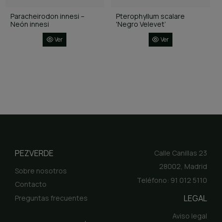
Paracheirodon innesi –
Pterophyllum scalare
Neón innesi
'Negro Velevet’
Ver
Ver
PEZVERDE
Calle Canillas 23
28002, Madrid
Sobre nosotros
Teléfono: 91 012 5110
Contacto
LEGAL
Preguntas frecuentes
Aviso legal