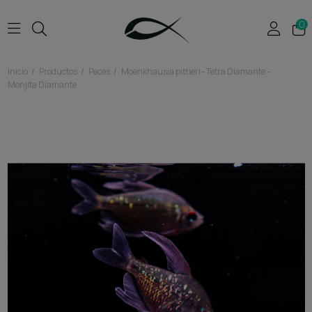
0
Inicio
Productos
Peces
Moenkhausia pittieri– Tetra Diamante –
Monjita Diamante