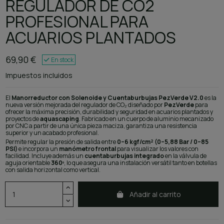
REGULADOR DE CO2
PROFESIONAL PARA
ACUARIOS PLANTADOS
69,90 €
En stock
Impuestos incluidos
El
Manorreductor con Solenoide y Cuentaburbujas PezVerde V2.0
es la
nueva versión mejorada del regulador de CO₂ diseñado por
PezVerde
para
ofrecer la máxima precisión, durabilidad y seguridad en acuarios plantados y
proyectos de
aquascaping
. Fabricado en un cuerpo de aluminio mecanizado
por CNC a partir de una única pieza maciza, garantiza una resistencia
superior y un acabado profesional.
Permite regular la presión de salida entre
0–6 kgf/cm² (0–5,88 Bar / 0–85
PSI)
e incorpora un
manómetro frontal
para visualizar los valores con
facilidad. Incluye además un
cuentaburbujas integrado
en la válvula de
aguja orientable
360º
, lo que asegura una instalación versátil tanto en botellas
con salida horizontal como vertical.
Añadir al carrito