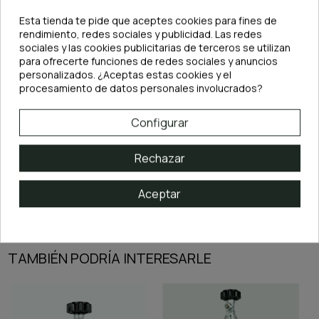
herramienta imprescindible para garantizar un aporte de
CO₂ estable y
preciso
, favoreciendo el crecimiento saludable de las plantas, previniendo
Esta tienda te pide que aceptes cookies para fines de
algas y mejorando la estética de cualquier acuario natural.
rendimiento, redes sociales y publicidad. Las redes
AVISO: Aunque la conexión de la solenoide a su fuente de alimentación
es tipo USB, esta NO debe conectarse a un ordenador o a un cargador
sociales y las cookies publicitarias de terceros se utilizan
de móvil ya que la solenoide funciona a 12V y los cargadores de movil
para ofrecerte funciones de redes sociales y anuncios
suelen funcionar a 5V. Debe usarse siempre con su propio adaptador.
personalizados. ¿Aceptas estas cookies y el
procesamiento de datos personales involucrados?
Configurar
ADJUNTOS
Rechazar
Instrucciones de uso
Aceptar
Instrucciones de uso
Descargas (773.24KB)
TAMBIÉN PODRÍA INTERESARLE