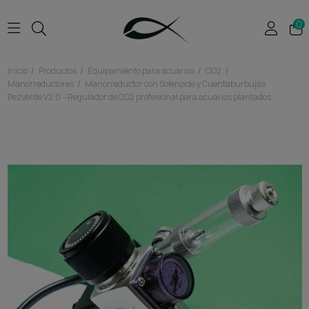
0
Inicio
Productos
Equipamiento para acuarios
CO2
Manorreductores
Manorreductor con Solenoide y Cuentaburbujas
PezVerde V2.0 – Regulador de CO2 profesional para acuarios plantados