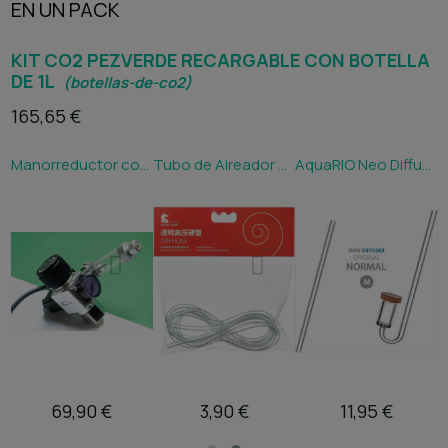
EN UN PACK
KIT CO2 PEZVERDE RECARGABLE CON BOTELLA
DE 1L
(botellas-de-co2)
165,65 €
Botella de CO2 PezVerde 1L Aluminio – Recargable y ligera para acuarios plantados
Manorreductor con Solenoide y Cuentaburbujas PezVerde V2.0 – Regulador de CO2 profesional para acuarios plantados
Tubo de Aireador Chihiros 2 Metros
AquaRIO Neo Diffuser CO2 Normal Original M - BROWN - CO2
69,90 €
3,90 €
11,95 €