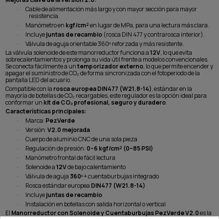
·
Cable de alimentación más largo y con mayor sección para mayor
resistencia.
·
Manómetro en
kgf/cm²
en lugar de MPa, para una lectura más clara.
·
Incluye
juntas de recambio
(rosca DIN 477 y contrarosca interior).
·
Válvula de aguja orientable 360º reforzada y más resistente.
La válvula solenoide de este manorreductor funciona a
12V
, lo que evita
sobrecalentamientos y prolonga su vida útil frente a modelos convencionales.
Se conecta fácilmente a un
temporizador externo
, lo que permite encender y
apagar el suministro de CO₂ de forma sincronizada con el fotoperiodo de la
pantalla LED del acuario.
Compatible con la
rosca europea DIN477 (W21.8-14)
, estándar en la
mayoría de botellas de CO₂ recargables, este regulador es la opción ideal para
conformar un
kit de CO₂ profesional, seguro y duradero
.
Características principales:
·
Marca:
PezVerde
·
Versión:
V2.0 mejorada
·
Cuerpo de aluminio CNC de una sola pieza
·
Regulación de presión:
0–6 kgf/cm² (0–85 PSI)
·
Manómetro frontal de fácil lectura
·
Solenoide a
12V
de bajo calentamiento
·
Válvula de aguja
360º
+ cuentaburbujas integrado
·
Rosca estándar europea
DIN477 (W21.8-14)
·
Incluye
juntas de recambio
·
Instalación en botellas con salida horizontal o vertical
El
Manorreductor con Solenoide y Cuentaburbujas PezVerde V2.0
es la