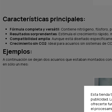
Características principales:
Fórmula completa y versátil
: Contiene nitrógeno, fósforo, p
Resultados sorprendentes
: Estimula el crecimiento rápido, 
Compatibilidad amplia
: Aunque está diseñado específicame
Crecimiento sin CO2
: Ideal para acuarios sin sistemas de CO
Ejemplos:
A continuación se dejan dos acuarios que estaban montados con s
en sólo un mes:
Esta tienda 
publicidad. L
ofrecerte fu
el procesam