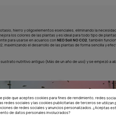
otasio, hierro y oligoelementos esenciales, eliminando la necesidad 
mejora los colores de las plantas y es ideal para todo tipo de plantas
nte para usarse en acuarios con
NEO Soil NO CO2
, también funcio
2, maximizando el desarrollo de las plantas de forma sencilla y efect
ustrato nutritivo antiguo (Más de un año de uso) y se empezó a ab
te pide que aceptes cookies para fines de rendimiento, redes socia
as redes sociales y las cookies publicitarias de terceros se utilizan 
nciones de redes sociales y anuncios personalizados. ¿Aceptas est
iento de datos personales involucrados?