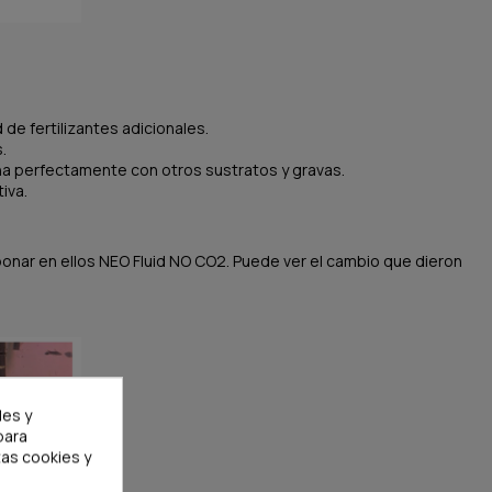
de fertilizantes adicionales.
.
na perfectamente con otros sustratos y gravas.
iva.
onar en ellos NEO Fluid NO CO2. Puede ver el cambio que dieron
les y
para
as cookies y