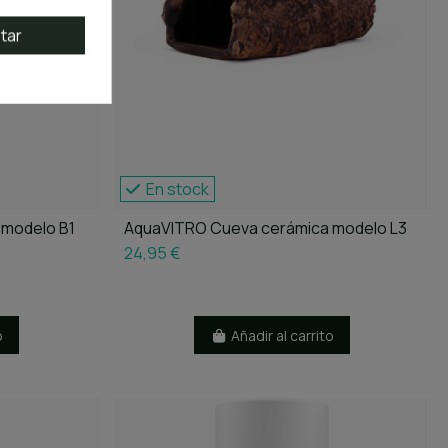
tar
En stock
 modelo B1
AquaVITRO Cueva cerámica modelo L3
24,95 €
o
Añadir al carrito