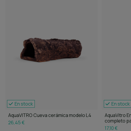
En stock
En stock
AquaVITRO Cueva cerámica modelo L4
AquaVitro E
completo pa
26,45 €
17,10 €