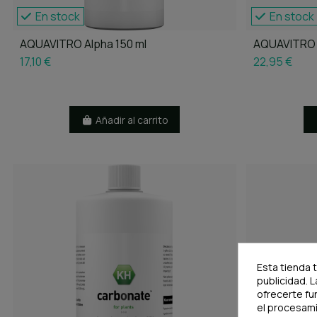
En stock
En stock
AQUAVITRO Alpha 150 ml
AQUAVITRO 
17,10 €
22,95 €
Añadir al carrito
Esta tienda 
publicidad. L
ofrecerte fu
el procesam