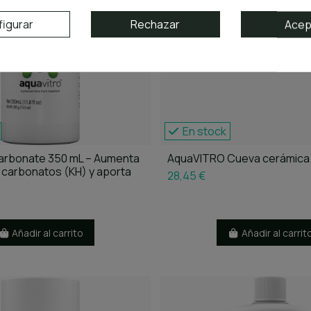
igurar
Rechazar
Acep
En stock
arbonate 350 mL – Aumenta
AquaVITRO Cueva cerámica
e carbonatos (KH) y aporta
28,45 €
.
Añadir al carrito
Añadir al carrit