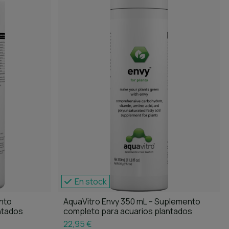
En stock
nto
AquaVitro Envy 350 mL – Suplemento
ntados
completo para acuarios plantados
22,95 €