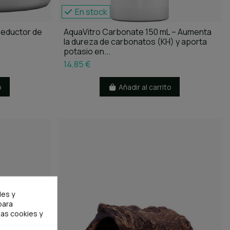
En stock
Reductor de
AquaVitro Carbonate 150 mL – Aumenta
la dureza de carbonatos (KH) y aporta
potasio en...
14,85 €
o
Añadir al carrito
les y
para
as cookies y