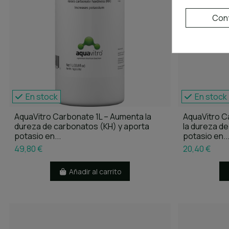
Conf
En stock
En stock
AquaVitro Carbonate 1L – Aumenta la
AquaVitro C
dureza de carbonatos (KH) y aporta
la dureza d
potasio en...
potasio en..
49,80 €
20,40 €
Añadir al carrito