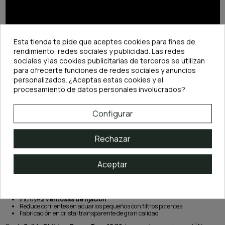
Esta tienda te pide que aceptes cookies para fines de
rendimiento, redes sociales y publicidad. Las redes
sociales y las cookies publicitarias de terceros se utilizan
para ofrecerte funciones de redes sociales y anuncios
personalizados. ¿Aceptas estas cookies y el
procesamiento de datos personales involucrados?
Configurar
DESCRIPCIÓN
Rechazar
Características principales:
Aceptar
Marca:
Chihiros
Tipo:
Poppy Pipe / Glass Ball Outflow
Compatible con mangueras de
12/16 mm
Altura:
178 mm
Incluye
2 ventosas de fijación
Reduce corrientes en acuarios pequeños con filtros potentes
Fabricación en cristal transparente de gran calidad