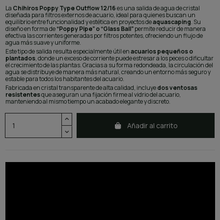
La
Chihiros Poppy Type Outflow 12/16
es una salida de agua de cristal
diseñada para filtros externos de acuario, ideal para quienes buscan un
equilibrio entre funcionalidad y estética en proyectos de
aquascaping
. Su
diseño en forma de
“Poppy Pipe” o “Glass Ball”
permite reducir de manera
efectiva las corrientes generadas por filtros potentes, ofreciendo un flujo de
agua más suave y uniforme.
Este tipo de salida resulta especialmente útil en
acuarios pequeños o
plantados
, donde un exceso de corriente puede estresar a los peces o dificultar
el crecimiento de las plantas. Gracias a su forma redondeada, la circulación del
agua se distribuye de manera más natural, creando un entorno más seguro y
estable para todos los habitantes del acuario.
Fabricada en cristal transparente de alta calidad, incluye
dos ventosas
resistentes
que aseguran una fijación firme al vidrio del acuario,
manteniendo al mismo tiempo un acabado elegante y discreto.
Añadir al carrito