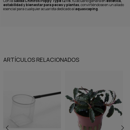
Con la
Salida Chihiros Poppy Type 12/16
, tu acuario ganará en
estética,
estabilidad y bienestar para peces y plantas
, convirtiéndose en un aliado
esencial para cualquier acuarista dedicado al
aquascaping
.
ARTÍCULOS RELACIONADOS