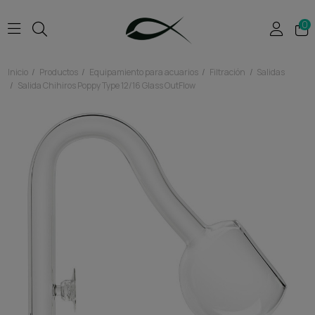
0
Inicio
Productos
Equipamiento para acuarios
Filtración
Salidas
Salida Chihiros Poppy Type 12/16 Glass OutFlow