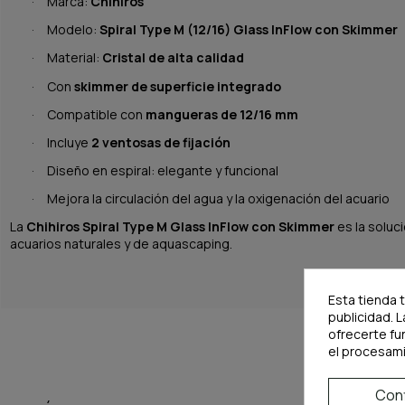
Marca:
Chihiros
·
Modelo:
Spiral Type M (12/16) Glass InFlow con Skimmer
·
Material:
Cristal de alta calidad
·
Con
skimmer de superficie integrado
·
Compatible con
mangueras de 12/16 mm
·
Incluye
2 ventosas de fijación
·
Diseño en espiral: elegante y funcional
·
Mejora la circulación del agua y la oxigenación del acuario
·
La
Chihiros Spiral Type M Glass InFlow con Skimmer
es la soluc
acuarios naturales y de aquascaping.
Esta tienda 
publicidad. L
ofrecerte fu
el procesam
Conf