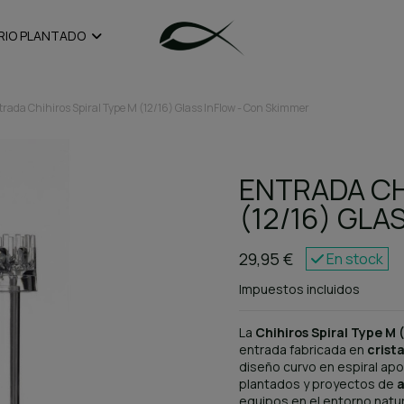
RIO PLANTADO
trada Chihiros Spiral Type M (12/16) Glass InFlow - Con Skimmer
ENTRADA CH
(12/16) GLA
29,95 €
En stock
Impuestos incluidos
La
Chihiros Spiral Type M 
entrada fabricada en
crista
diseño curvo en espiral apo
plantados y proyectos de
a
equipos en el entorno natur