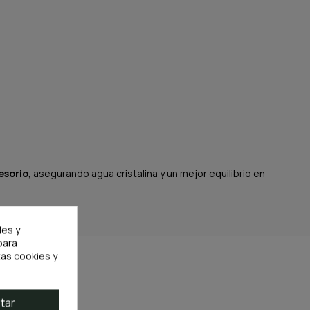
esorio
, asegurando agua cristalina y un mejor equilibrio en
les y
para
as cookies y
tar