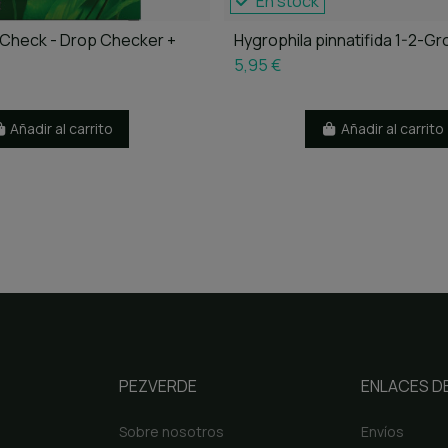
En stock
Check - Drop Checker +
Hygrophila pinnatifida 1-2-Gr
5,95 €
Añadir al carrito
Añadir al carrito
PEZVERDE
ENLACES DE
Sobre nosotros
Envíos