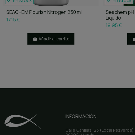
En stock
En stock
SEACHEM Flourish Nitrogen 250 ml
Seachem pH 
Liquido
17,15 €
19,95 €
Añadir al carrito
INFORMACIÓN
Calle Canillas, 23 (Local PezVerde)
28002, Madrid