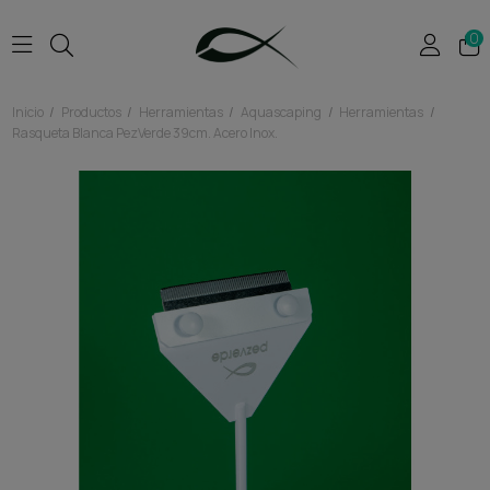
0
Inicio
Productos
Herramientas
Aquascaping
Herramientas
Rasqueta Blanca PezVerde 39cm. Acero Inox.