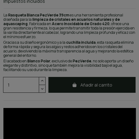
Impuestos incluidos
La
Rasqueta Blanca PezVerde 39cm
es una herramienta profesional
diseñada para la
limpieza de cristales en acuarios naturales y de
aquascaping
. Fabricada en
Acero Inoxidable de Grado 420
, ofrece una
gran resistencia y firmeza, lo que permite transmitir toda la presión ejercida en
la varilla directamente al cabezal, logrando una limpieza profunda y eficaz con
el mínimo esfuerzo.
Gracias a su diseño ergonómico y a la
cuchilla incluida
, esta rasqueta elimina
de forma rápida y segura las algas y restos adheridos en los cristales del
acuario, devolviendo la máxima transparencia al agua y mejorando la estética
general del entorno.
El acabado en
Blanco Polar
, exclusivo de
PezVerde
, no solo aporta un diseño
elegante y distintivo, sino que también mejora la visibilidad bajo el agua,
facilitando su uso durante la limpieza.
Añadir al carrito