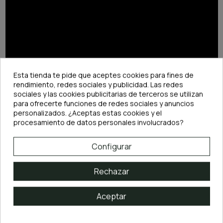
Esta tienda te pide que aceptes cookies para fines de
rendimiento, redes sociales y publicidad. Las redes
sociales y las cookies publicitarias de terceros se utilizan
para ofrecerte funciones de redes sociales y anuncios
personalizados. ¿Aceptas estas cookies y el
procesamiento de datos personales involucrados?
DESCRIPCIÓN
Configurar
Características de la Rasqueta Blanca PezVerde 39cm:
Rechazar
·
Longitud:
39 cm
·
Fabricada en
Acero Inoxidable 420
, resistente a la corrosión y con
dureza de 50 HRC
Aceptar
·
Incluye una cuchilla lista para usar desde el primer día
·
Cuchillas de recambio disponibles en PezVerde
·
Color
Blanco Polar
para mayor visibilidad dentro del acuario