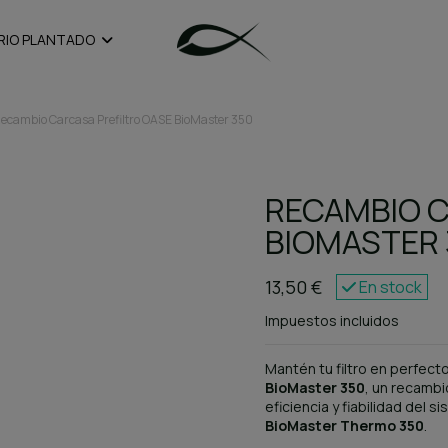
RIO PLANTADO
ecambio Carcasa Prefiltro OASE BioMaster 350
RECAMBIO C
BIOMASTER 
13,50 €
En stock
Impuestos incluidos
Mantén tu filtro en perfect
BioMaster 350
, un recambi
eficiencia y fiabilidad del 
BioMaster Thermo 350
.