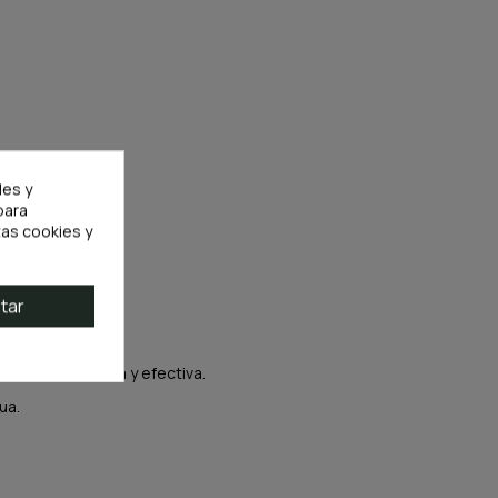
les y
para
as cookies y
tar
tante, silenciosa y efectiva.
ua.