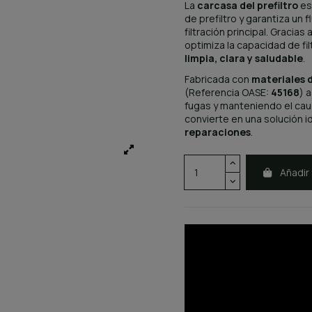
La
carcasa del prefiltro
es 
de prefiltro y garantiza un 
filtración principal. Gracia
optimiza la capacidad de fi
limpia, clara y saludable
.
Fabricada con
materiales d
(Referencia OASE:
45168
) 
fugas y manteniendo el caudal
convierte en una solución i
reparaciones
.
Añadir 