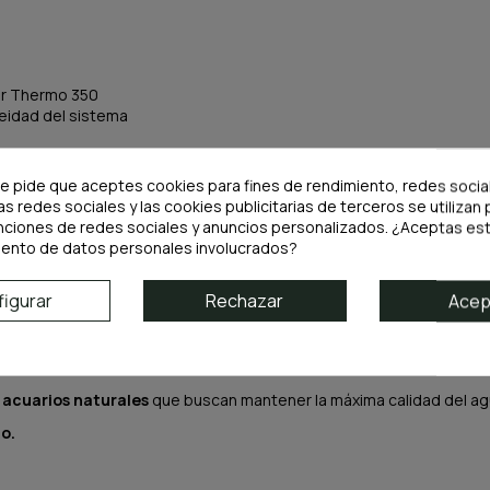
er Thermo 350
ueidad del sistema
te pide que aceptes cookies para fines de rendimiento, redes socia
as redes sociales y las cookies publicitarias de terceros se utilizan 
nciones de redes sociales y anuncios personalizados. ¿Aceptas est
iento de datos personales involucrados?
igurar
Rechazar
Acep
el funcionamiento óptimo de tu filtro y asegurar una filtración cons
e
acuarios naturales
que buscan mantener la máxima calidad del ag
o.