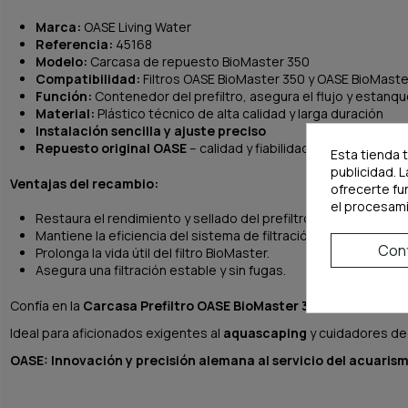
Marca:
OASE Living Water
Referencia:
45168
Modelo:
Carcasa de repuesto BioMaster 350
Compatibilidad:
Filtros OASE BioMaster 350 y OASE BioMast
Función:
Contenedor del prefiltro, asegura el flujo y estanq
Material:
Plástico técnico de alta calidad y larga duración
Instalación sencilla y ajuste preciso
Repuesto original OASE
– calidad y fiabilidad alemana
Esta tienda 
publicidad. L
Ventajas del recambio:
ofrecerte fu
el procesam
Restaura el rendimiento y sellado del prefiltro.
Mantiene la eficiencia del sistema de filtración.
Conf
Prolonga la vida útil del filtro BioMaster.
Asegura una filtración estable y sin fugas.
Confía en la
Carcasa Prefiltro OASE BioMaster 350
para mantener 
Ideal para aficionados exigentes al
aquascaping
y cuidadores d
OASE: Innovación y precisión alemana al servicio del acuarism