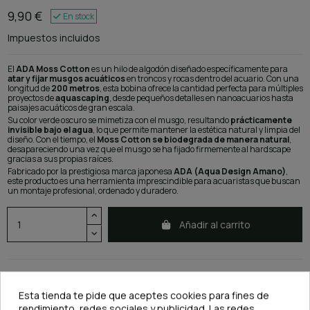
9,90 €
En stock
Impuestos incluidos
El
ADA Moss Cotton
es un hilo de algodón diseñado específicamente para
atar y fijar musgos acuáticos
en troncos y rocas dentro del acuario. Con una
longitud de
200 metros
, esta bobina ofrece la cantidad perfecta para múltiples
proyectos de
aquascaping
, desde pequeños detalles en nanoacuarios hasta
paisajes acuáticos de gran escala.
Su color verde oscuro se mimetiza con el musgo, resultando
prácticamente
invisible bajo el agua
, lo que permite mantener la estética natural y limpia del
diseño. Con el tiempo, el
Moss Cotton se biodegrada de manera natural
,
desapareciendo una vez que el musgo se ha fijado firmemente al hardscape
gracias a sus propias raíces.
Fabricado por la prestigiosa marca japonesa
ADA (Aqua Design Amano)
,
este producto es una herramienta imprescindible para acuaristas que buscan
un montaje profesional, ordenado y duradero.
Añadir al carrito
Esta tienda te pide que aceptes cookies para fines de
rendimiento, redes sociales y publicidad. Las redes