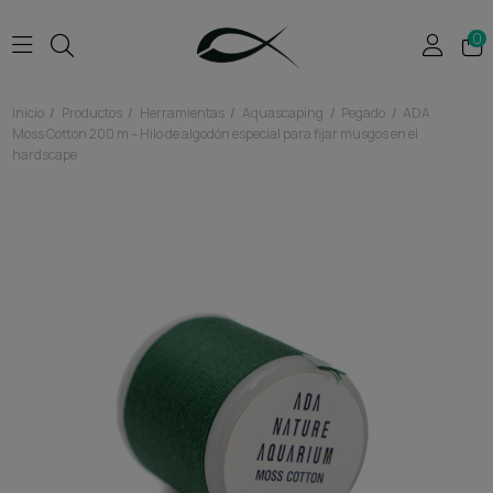
0
Inicio
Productos
Herramientas
Aquascaping
Pegado
ADA
Moss Cotton 200 m – Hilo de algodón especial para fijar musgos en el
hardscape