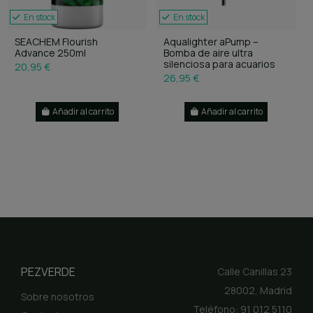
En stock
En stock
SEACHEM Flourish
Aqualighter aPump –
Advance 250ml
Bomba de aire ultra
silenciosa para acuarios
20,95 €
26,95 €
Añadir al carrito
Añadir al carrito
PEZVERDE
Calle Canillas 23
28002, Madrid
Sobre nosotros
Teléfono: 91 012 5110