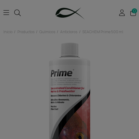
0
Inicio
Productos
Químicos
Anticloros
SEACHEM Prime 500 ml