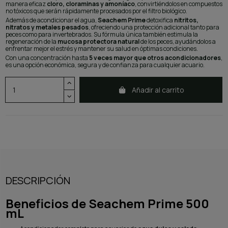
manera eficaz
cloro, cloraminas y amoníaco
, convirtiéndolos en compuestos
no tóxicos que serán rápidamente procesados por el filtro biológico.
Además de acondicionar el agua,
Seachem Prime
detoxifica
nitritos,
nitratos y metales pesados
, ofreciendo una protección adicional tanto para
peces como para invertebrados. Su fórmula única también estimula la
regeneración de la
mucosa protectora natural
de los peces, ayudándolos a
enfrentar mejor el estrés y mantener su salud en óptimas condiciones.
Con una concentración hasta
5 veces mayor que otros acondicionadores
,
es una opción económica, segura y de confianza para cualquier acuario.
Añadir al carrito
DESCRIPCIÓN
Beneficios de Seachem Prime 500
mL