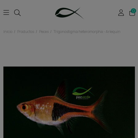
0
Inicio
Productos
Peces
Trigonostigma heteromorpha - Arlequin