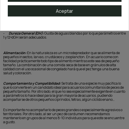
buen resultado en acuarios densamente plantados o de paisajismo.
Aceptar
Parámetros del agua en origen:
-
Temperatura:
Para su correcto mantenimiento debe encontrarse entre los
21 y los 28ºC
-
pH:
Admite valores dentro del rango 5.0 a 7.5
-
Dureza General (GH):
Gusta de aguas blandas por lo que parámetros entre
1 y 12ºdGH serán adecuados.
Alimentación:
En la naturaleza es un microdepredador que se alimenta de
pequeños insectos, larvas, crustáceos y zooplancton. En acuario come con
facilidad prácticamente todo tipo de alimento mientras este sea de pequeño
tamaño. La combinación de una comida seca de base en gránulos de alta
calidad con el uso ocasional de congelado hará que el pez tenga una buena
salud y coloración.
Comportamiento y Compatibilidad:
Se trata de una especie muy pacífica lo
que lo convierte en un candidato ideal para acuarios comunitarios de peces de
pequeño tamaño. Por otro lado, el que no sea especialmente exigente en cuanto
a parámetros lo hace ideal para la gran mayoría de acuarios, pudiendo
acompañarse de otros pequeños ciprínidos, tetras, algún cíclido enano…
Es importante no acompañarlo de peces grandes o especialmente agresivos o
territoriales. Por otro lado, al ser un pez de cardumen recomendamos
mantenerlo en grupos de al menos 8-10 individuos para que este se encuentre
a gusto.