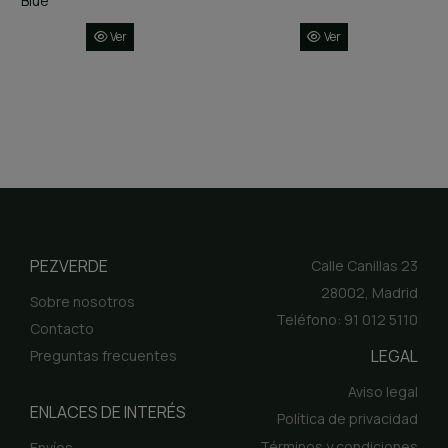
Blue
Ver
Ver
PEZVERDE
Calle Canillas 23
28002, Madrid
Sobre nosotros
Teléfono: 91 012 5110
Contacto
LEGAL
Preguntas frecuentes
Aviso legal
ENLACES DE INTERÉS
Política de privacidad
Términos y condiciones
Envíos