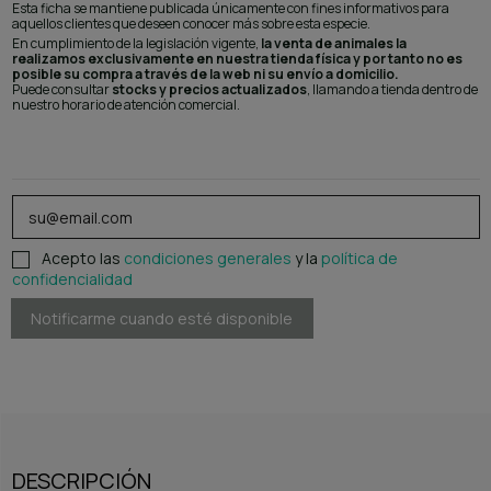
Esta ficha se mantiene publicada únicamente con fines informativos para
aquellos clientes que deseen conocer más sobre esta especie.
En cumplimiento de la legislación vigente,
la venta de animales la
realizamos exclusivamente en nuestra tienda física y por tanto no es
posible su compra a través de la web ni su envío a domicilio.
Puede consultar
stocks y precios actualizados
, llamando a tienda dentro de
nuestro horario de atención comercial.
Acepto las
condiciones generales
y la
política de
confidencialidad
DESCRIPCIÓN