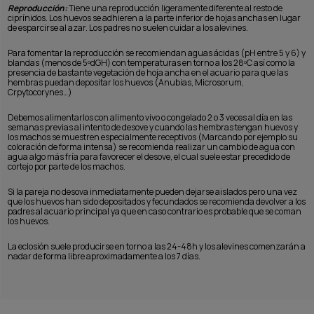
Reproducción:
Tiene una reproducción ligeramente diferente al resto de
ciprínidos. Los huevos se adhieren a la parte inferior de hojas anchas en lugar
de esparcirse al azar. Los padres no suelen cuidar a los alevines.
Para fomentar la reproducción se recomiendan aguas ácidas (pH entre 5 y 6) y
blandas (menos de 5ºdGH) con temperaturas en torno a los 28ºC así como la
presencia de bastante vegetación de hoja ancha en el acuario para que las
hembras puedan depositar los huevos (Anubias, Microsorum,
Crpytocorynes…)
Debemos alimentarlos con alimento vivo o congelado 2 o 3 veces al día en las
semanas previas al intento de desove y cuando las hembras tengan huevos y
los machos se muestren especialmente receptivos (Marcando por ejemplo su
coloración de forma intensa) se recomienda realizar un cambio de agua con
agua algo más fría para favorecer el desove, el cual suele estar precedido de
cortejo por parte de los machos.
Si la pareja no desova inmediatamente pueden dejarse aislados pero una vez
que los huevos han sido depositados y fecundados se recomienda devolver a los
padres al acuario principal ya que en caso contrario es probable que se coman
los huevos.
La eclosión suele producirse en torno a las 24-48h y los alevines comenzarán a
nadar de forma libre aproximadamente a los 7 días.