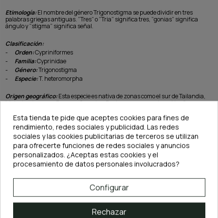
Etimología:
El nombre del género Trigonostigma se puede dividir en tres
palabras griegas antiguas. “Tres” o “Tria” significa tres, “gonias” significa
ángulo y “stigma” significa señal.
Clasificación:
-
Orden:
Cypriniformes
-
Familia:
Cyprinidae
-
Género:
Trigonostigma
-
Especie:
T. heteromorpha
Origen geográfico:
Esta especie es nativa de zonas como el sur de Tailandia,
Malasia, singapur, Borneo y Sumatra. Destaca su presencia en Nee Soon
Swamp, pantano del bosque de agua dulce que se encuentra en la zona central
de Singapur.
Esta tienda te pide que aceptes cookies para fines de
rendimiento, redes sociales y publicidad. Las redes
Debido a su facilidad de reproducción prácticamente la totalidad de ejemplares
sociales y las cookies publicitarias de terceros se utilizan
que se comercializan proceden de cría en cautividad.
para ofrecerte funciones de redes sociales y anuncios
personalizados. ¿Aceptas estas cookies y el
Tamaño y dimorfismo sexual:
Los adultos pueden alcanzar los 4,5cm de
procesamiento de datos personales involucrados?
longitud. En cuanto al dimorfismo, las hembras maduras destacan por tener el
vientre redondeado y un tamaño ligeramente superior al de los machos, los
cuales son más delgados y coloridos.
Configurar
Tipo de acuario:
Teniendo en cuenta que es un pez de cardumen no lo
mantendríamos en un acuario inferior a 60L. Unos 60cm de frontal mínimo
son recomendables. En cuanto al diseño interior del acuario, los peces
Rechazar
muestran una mejor coloración con sustratos oscuros si bien también da muy