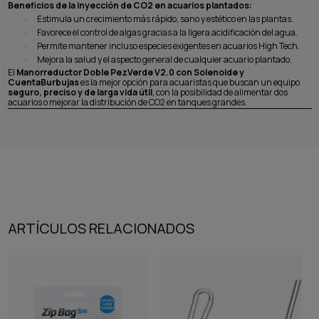
Beneficios de la inyección de CO2 en acuarios plantados:
·
Estimula un crecimiento más rápido, sano y estético en las plantas.
·
Favorece el control de algas gracias a la ligera acidificación del agua.
·
Permite mantener incluso especies exigentes en acuarios High Tech.
·
Mejora la salud y el aspecto general de cualquier acuario plantado.
El
Manorreductor Doble PezVerde V2.0 con Solenoide y
CuentaBurbujas
es la mejor opción para acuaristas que buscan un equipo
seguro, preciso y de larga vida útil
, con la posibilidad de alimentar dos
acuarios o mejorar la distribución de CO2 en tanques grandes.
ARTÍCULOS RELACIONADOS