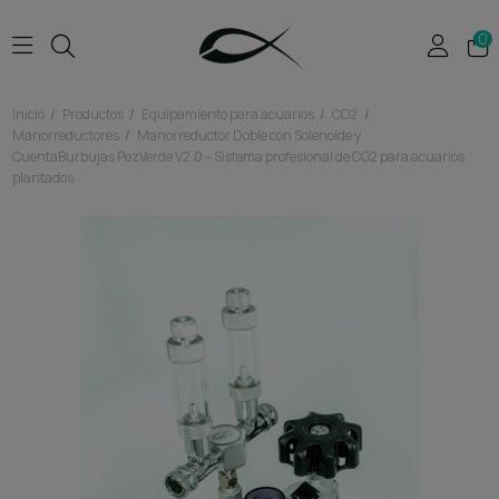
0
Inicio
Productos
Equipamiento para acuarios
CO2
Manorreductores
Manorreductor Doble con Solenoide y
CuentaBurbujas PezVerde V2.0 – Sistema profesional de CO2 para acuarios
plantados