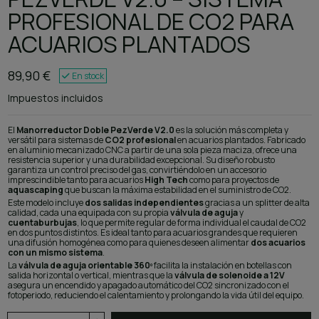
PROFESIONAL DE CO2 PARA
ACUARIOS PLANTADOS
89,90 €
En stock
Impuestos incluidos
El
Manorreductor Doble PezVerde V2.0
es la solución más completa y
versátil para sistemas de
CO2 profesional
en acuarios plantados. Fabricado
en aluminio mecanizado CNC a partir de una sola pieza maciza, ofrece una
resistencia superior y una durabilidad excepcional. Su diseño robusto
garantiza un control preciso del gas, convirtiéndolo en un accesorio
imprescindible tanto para acuarios
High Tech
como para proyectos de
aquascaping
que buscan la máxima estabilidad en el suministro de CO2.
Este modelo incluye
dos salidas independientes
gracias a un splitter de alta
calidad, cada una equipada con su propia
válvula de aguja
y
cuentaburbujas
, lo que permite regular de forma individual el caudal de CO2
en dos puntos distintos. Es ideal tanto para acuarios grandes que requieren
una difusión homogénea como para quienes deseen alimentar
dos acuarios
con un mismo sistema
.
La
válvula de aguja orientable 360º
facilita la instalación en botellas con
salida horizontal o vertical, mientras que la
válvula de solenoide a 12V
asegura un encendido y apagado automático del CO2 sincronizado con el
fotoperiodo, reduciendo el calentamiento y prolongando la vida útil del equipo.