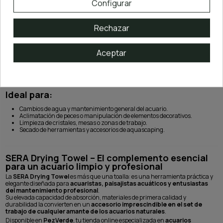
Configurar
Características técnicas
Rechazar
Medidas:
80 x 40 cm
Gramaje:
630 g/m²
Material:
100% algodón con certificado Oeko-Tex 100
Aceptar
Color:
Blanco con logotipo SERA
Lavado:
A 40 °C, apta para secadora
Incluye:
Lazo para colgar
Ideal para:
Cambios de agua y mantenimiento general del acuario.
Aclimatación de peces o manipulación de elementos decorativos.
Limpieza de cristales, mesas o zonas de trabajo.
Secado de herramientas y accesorios de aquascaping.
SERA Drying Towel – El complemento esencial
para un acuario limpio y profesional
La
SERA Drying Towel
es más que una toalla: es una herramienta práctica y
elegante diseñada para
acuaristas, paisajistas acuáticos y entusiastas
del mantenimiento profesional
.
Su elevada capacidad de absorción, materiales de primera calidad y
durabilidad la convierten en un
accesorio imprescindible en el set de
trabajo de cualquier amante de los acuarios naturales
.
Disponible en
PezVerde
, tu tienda online especializada en
acuarios