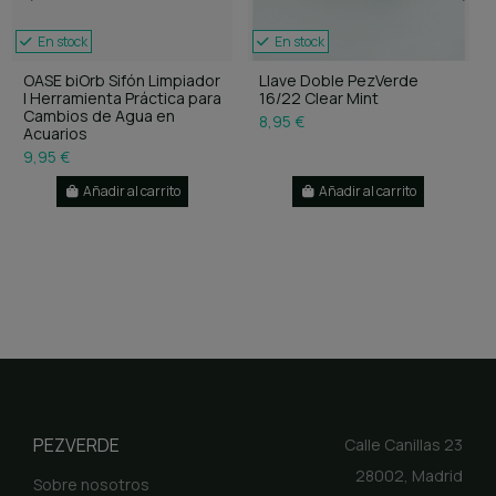
En stock
En stock
OASE biOrb Sifón Limpiador
Llave Doble PezVerde
| Herramienta Práctica para
16/22 Clear Mint
Cambios de Agua en
8,95 €
Acuarios
9,95 €
Añadir al carrito
Añadir al carrito
PEZVERDE
Calle Canillas 23
28002, Madrid
Sobre nosotros