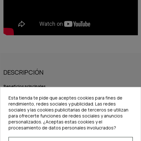
DESCRIPCIÓN
Beneficios principales
Máxima capacidad de absorción:
Gracias a su gramaje de
630 g/m²
,
Esta tienda te pide que aceptes cookies para fines de
absorbe grandes cantidades de agua de forma rápida y segura.
rendimiento, redes sociales y publicidad. Las redes
Material premium:
100%
algodón natural certificado Oeko-Tex
100
, libre de sustancias nocivas.
sociales y las cookies publicitarias de terceros se utilizan
Diseño práctico y resistente:
Tamaño ideal de
80 x 40 cm
, con
lazo
para ofrecerte funciones de redes sociales y anuncios
para colgar
, perfecto para tenerla siempre a mano.
personalizados. ¿Aceptas estas cookies y el
Reutilizable y fácil de mantener:
Lavable a
40°C
y apta para
secadora
, conservando su capacidad de absorción tras múltiples usos.
procesamiento de datos personales involucrados?
Uso versátil:
Ideal para limpiar cristales, secar herramientas, proteger
superficies o absorber derrames durante el mantenimiento.