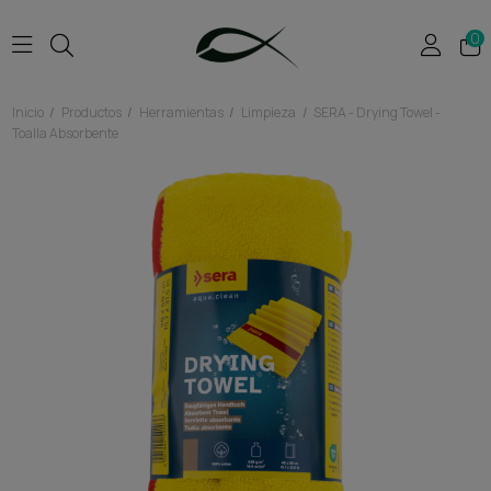
0
Inicio
Productos
Herramientas
Limpieza
SERA - Drying Towel -
Toalla Absorbente