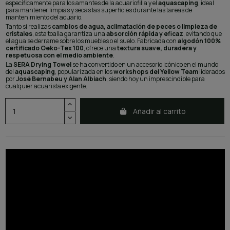
específicamente para los amantes de la acuariofilia y el
aquascaping
, ideal
para mantener limpias y secas las superficies durante las tareas de
mantenimiento del acuario.
Tanto si realizas
cambios de agua, aclimatación de peces o limpieza de
cristales
, esta toalla garantiza una
absorción rápida y eficaz
, evitando que
el agua se derrame sobre los muebles o el suelo. Fabricada con
algodón 100%
certificado Oeko-Tex 100
, ofrece una
textura suave, duradera y
respetuosa con el medio ambiente
.
La
SERA Drying Towel
se ha convertido en un accesorio icónico en el mundo
del
aquascaping
, popularizada en los
workshops del Yellow Team
liderados
por
José Bernabeu y Alan Albiach
, siendo hoy un imprescindible para
cualquier acuarista exigente.
Añadir al carrito