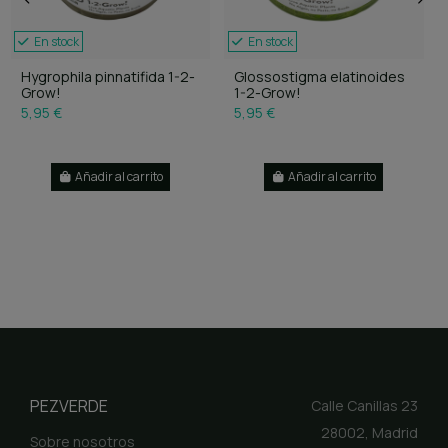
En stock
En stock
Hygrophila pinnatifida 1-2-
Glossostigma elatinoides
Grow!
1-2-Grow!
5,95 €
5,95 €
Añadir al carrito
Añadir al carrito
PEZVERDE
Calle Canillas 23
28002, Madrid
Sobre nosotros