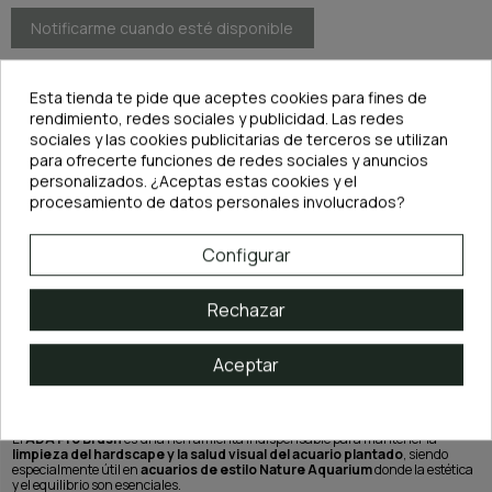
Esta tienda te pide que aceptes cookies para fines de
rendimiento, redes sociales y publicidad. Las redes
sociales y las cookies publicitarias de terceros se utilizan
para ofrecerte funciones de redes sociales y anuncios
personalizados. ¿Aceptas estas cookies y el
DESCRIPCIÓN
procesamiento de datos personales involucrados?
Usos principales en el acuario:
Configurar
Eliminación de
algas verdes y algas negras tipo pincel
.
Limpieza de
rocas, troncos y materiales decorativos
.
Retirada de
musgos no deseados
adheridos al hardscape.
Rechazar
Mantenimiento de un acuario natural con aspecto cuidado y saludable.
Características técnicas:
Aceptar
Longitud total:
150 mm
.
Herramienta de
máxima calidad ADA
, pensada para acuaristas
exigentes y profesionales del
aquascaping
.
El
ADA Pro Brush
es una herramienta indispensable para mantener la
limpieza del hardscape y la salud visual del acuario plantado
, siendo
especialmente útil en
acuarios de estilo Nature Aquarium
donde la estética
y el equilibrio son esenciales.