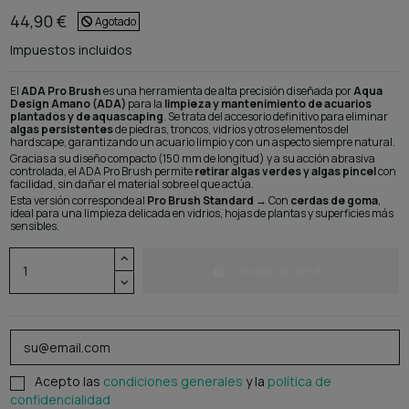
44,90 €
Agotado
Impuestos incluidos
El
ADA Pro Brush
es una herramienta de alta precisión diseñada por
Aqua
Design Amano (ADA)
para la
limpieza y mantenimiento de acuarios
plantados y de aquascaping
. Se trata del accesorio definitivo para eliminar
algas persistentes
de piedras, troncos, vidrios y otros elementos del
hardscape, garantizando un acuario limpio y con un aspecto siempre natural.
Gracias a su diseño compacto (150 mm de longitud) y a su acción abrasiva
controlada, el ADA Pro Brush permite
retirar algas verdes y algas pincel
con
facilidad, sin dañar el material sobre el que actúa.
Esta versión corresponde al
Pro Brush Standard
→ Con
cerdas de goma
,
ideal para una limpieza delicada en vidrios, hojas de plantas y superficies más
sensibles.
Añadir al carrito
Acepto las
condiciones generales
y la
política de
confidencialidad