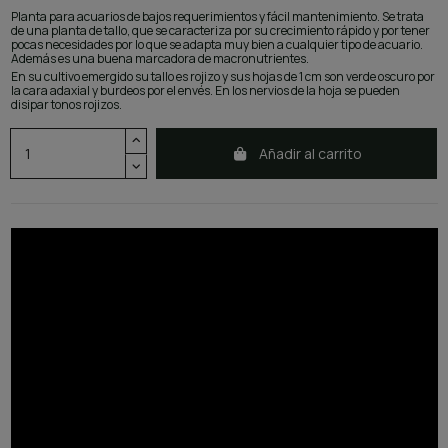
Planta para acuarios de bajos requerimientos y fácil mantenimiento. Se trata
de una planta de tallo, que se caracteriza por su crecimiento rápido y por tener
pocas necesidades por lo que se adapta muy bien a cualquier tipo de acuario.
Además es una buena marcadora de macronutrientes.
En su cultivo emergido su tallo es rojizo y sus hojas de 1 cm son verde oscuro por
la cara adaxial y burdeos por el envés. En los nervios de la hoja se pueden
disipar tonos rojizos.
Añadir al carrito