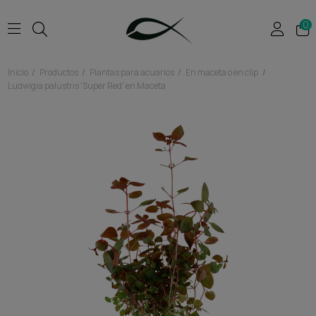
0
Inicio
Productos
Plantas para acuarios
En maceta o en clip
Ludwigia palustris 'Super Red' en Maceta