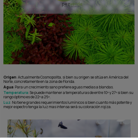
Origen
: Actualmente Cosmopolita, si bien su origen se sitúa en América del
Norte, concretamente en la zona de Florida.
Agua
: Para un crecimiento sano prefiere aguas medias a blandas.
Temperatura
: Se puede mantener a temperaturas de entre 10º y 27º si bien su
rango óptimo es de 22º a 25º.
Luz
: No tiene grandes requerimientos lumínicos si bien cuanto más potente y
mejor espectro tenga la luz mas intensa será su coloración rojiza.