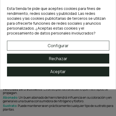
Esta tienda te pide que aceptes cookies para fines de
rendimiento, redes sociales y publicidad. Las redes
sociales y las cookies publicitarias de terceros se utilizan
para ofrecerte funciones de redes sociales y anuncios
personalizados. ¿Aceptas estas cookies y el
procesamiento de datos personales involucrados?
Configurar
Rechazar
Aceptar
CO2
: No es necesario salvo en aquellos acuarios donde se emplee luz intensa.
Altura
: Esta planta puede llegar a alcanzar los 40 cm de altura si bien la
podemos mantener baja a base de podas entre 10 y 20 cm lo cual la hace una
planta muy versátil.
Velocidad de crecimiento
: Es de las plantas de acuario que más rápido se
propagan.
Abonado
: Un buen abonado de hierro tendrá influencia en su coloración y en
general es una buena consumidora de nitrógeno y fósforo.
Sustrato
: Puede mantenerse en prácticamente cualquier tipo de sustrato para
plantas.