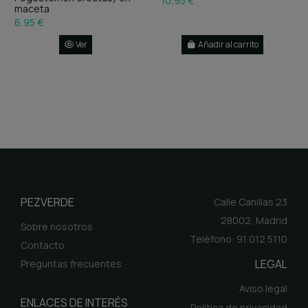
10,95 €
maceta
6,95 €
Ver
Añadir al carrito
PEZVERDE
Calle Canillas 23
28002, Madrid
Sobre nosotros
Teléfono: 91 012 5110
Contacto
LEGAL
Preguntas frecuentes
Aviso legal
ENLACES DE INTERÉS
Política de privacidad