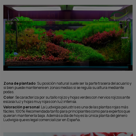
Zona de plantado
: Su posición natural suele ser la parte trasera del acuario y
si bien puede mantenere en zonas medias si se regula su altura mediante
podas.
Color
: Se caracteriza por su tallo rojizo y hojas verdes con nervios rojizos ante
escasa luz y hojas muy rojas con luz intensa.
Valoración personal
: La Ludwigia palustris es una de las plantas rojas más
fáciles. 100% Recomendada tanto para principiantes como para expertos que
quieran mantenerla baja. Además a día de hoy es la única planta del género
Ludwigia que es legal comercializar en España.