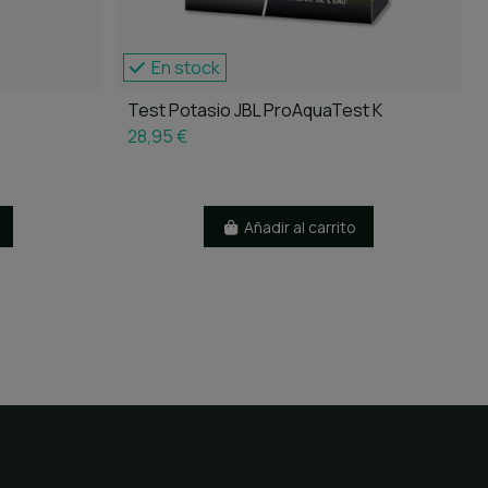
En stock
Test Potasio JBL ProAquaTest K
28,95 €
Añadir al carrito