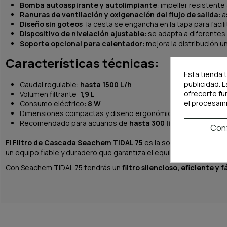
Bomba autoaspirante y autolimpiante
: impeller resistente 
Ranuras de ventilación y oxigenación del flujo de salida
: 
Diseño sin goteos
: la cesta se engancha en la tapa para facili
Dispositivo de nivelación ajustable
: se adapta a diferentes
Soporte opcional para calentador
: mejora la distribución u
Características técnicas:
Esta tienda 
publicidad. L
Caudal regulable:
hasta 1500 L/h
ofrecerte fu
Volumen filtrante:
1,9 L
el procesam
Consumo eléctrico:
8 W
Dimensiones compactas y diseño ergonómico
Recomendado para acuarios de
hasta 300 litros
Conf
El
Filtro de Cascada Seachem TIDAL 75
es la solución perfecta
un equipo fiable y duradero que garantiza el equilibrio del ecosis
Con Seachem TIDAL 75 tendrás un
filtro silencioso, eficiente y