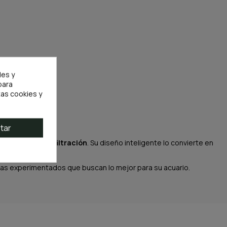
les y
para
as cookies y
tar
ma calidad de filtración
. Su diseño inteligente lo convierte en
stas experimentados que buscan lo mejor para su acuario.