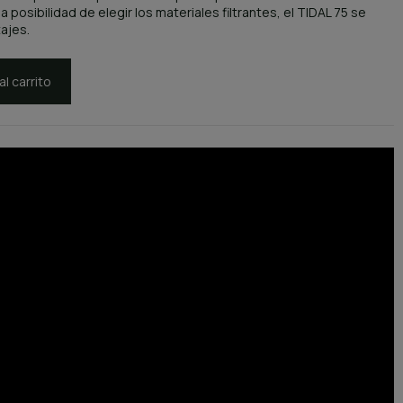
la posibilidad de elegir los materiales filtrantes, el TIDAL 75 se
ajes.
al carrito