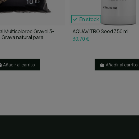
En stock
l Multicolored Gravel 3-
AQUAVITRO Seed 350 ml
 Grava natural para
30,70 €
Añadir al carrito
Añadir al carrito