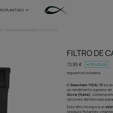
RIO PLANTADO
ila
Filtro de Cascada SEACHEM TIDAL 75
FILTRO DE 
72,95 €
En stock
Impuestos incluidos
El
Seachem TIDAL 75
es u
un rendimiento superior en
Sicce (Italia)
, combina inn
opciones del mercado para m
Este filtro incorpora un
ski
residuos flotantes y mantene