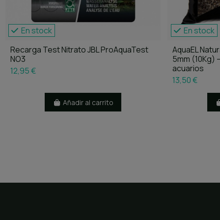
En stock
En stock
Recarga Test Nitrato JBL ProAquaTest
AquaEL Natura
NO3
5mm (10Kg) –
acuarios
12,95 €
13,50 €
Añadir al carrito