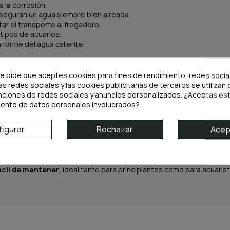
a la corrosión.
aseguran un agua siempre bien aireada.
tar el transporte al fregadero.
 tipos de acuarios.
niforme del agua caliente.
te pide que aceptes cookies para fines de rendimiento, redes socia
as redes sociales y las cookies publicitarias de terceros se utilizan 
nciones de redes sociales y anuncios personalizados. ¿Aceptas est
iento de datos personales involucrados?
igurar
Rechazar
Acep
 para quienes buscan
potencia, facilidad de mantenimiento y máxi
tema acuático.
 fácil de mantener
, ideal tanto para principiantes como para acuari