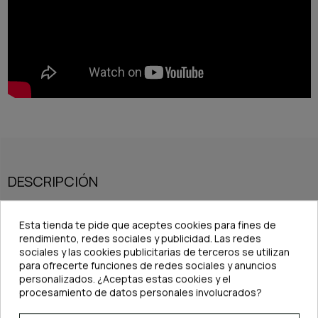
DESCRIPCIÓN
Características del AquaRIO Neo Diffuser Curved TINY SS – CO₂:
Esta tienda te pide que aceptes cookies para fines de
·
Fabricado en
acrílico resistente y duradero
.
rendimiento, redes sociales y publicidad. Las redes
·
Diseño TINY SS
, el más compacto de la gama, perfecto para acuarios
muy pequeños.
sociales y las cookies publicitarias de terceros se utilizan
·
Piedra difusora de 8 mm
para producir microburbujas ultrafinas.
para ofrecerte funciones de redes sociales y anuncios
·
Medidas:
ancho del clip 6 mm, largo total 15 cm.
personalizados. ¿Aceptas estas cookies y el
·
Difusión de CO₂ altamente eficiente y uniforme.
procesamiento de datos personales involucrados?
·
Versión
Curved
para instalación más cómoda y estética.
Recomendaciones de uso: