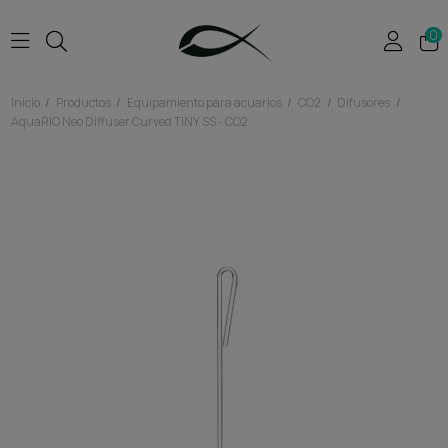
0
Inicio
Productos
Equipamiento para acuarios
CO2
Difusores
AquaRIO Neo Diffuser Curved TINY SS - CO2