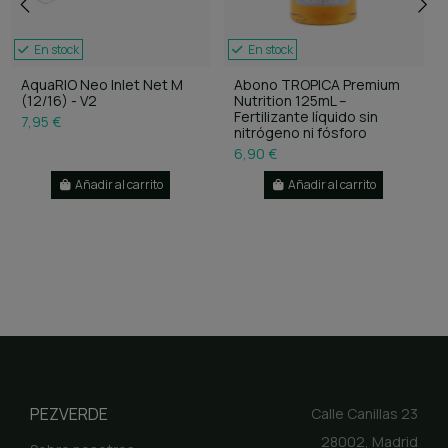
En stock
En stock
AquaRIO Neo Inlet Net M
Abono TROPICA Premium
(12/16) - V2
Nutrition 125mL –
Fertilizante líquido sin
7,95 €
nitrógeno ni fósforo
6,90 €
Añadir al carrito
Añadir al carrito
PEZVERDE
Calle Canillas 23
28002, Madrid