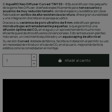
El
AquaRIO Neo Diffuser Curved TINY SS – CO₂
es el difusor más pequeño
de la gama Neo Diffuser, diseñado específicamente para
nanoacuarios y
acuarios de muy reducido tamaño
, donde el espacio y la estética son clave.
Fabricado en
acrílico de alta resistencia a la rotura
, ofrece gran durabilidad
y una integración discreta en el paisaje acuático.
Gracias a su
cerámica de poro ultrafino de 8 mm
, este difusor genera
microburbujas extremadamente pequeñas
, lo que garantiza una
difusión óptima del CO₂
en el agua y un aprovechamiento mucho más
eficiente que el de otros difusores convencionales. Esto se traduce en plantas
más sanas, un crecimiento equilibrado y un
aquascaping de alto nivel
.
Su versión
Curved
, doblada de fábrica, facilita la instalación al permitir su uso
sin necesidad de introducir el tubo de CO₂ en el acuario, mejorando tanto la
estética como la comodidad en el montaje.
Añadir al carrito