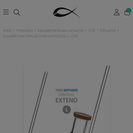
0
Inicio
Productos
Equipamiento para acuarios
CO2
Difusores
AquaRIO Neo Diffuser Extend ORIGINAL L - CO2