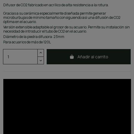
Difusor de CO2 fabricado en acrílico de alta resistencia a la rotura.
Gracias a su cerámica especialmente diseñada permite generar
microburbujas de mínimo tamaño consiguiendo así una difusión de CO2
óptima en el acuario.
Versión extensible adaptable al grosor de su acuario. Permite su instalación sin
necesidad de introducir el tubo de CO2 en el acuario.
Diámetro de la piedra difusora: 23mm
Para acuarios de más de 120L
Añadir al carrito