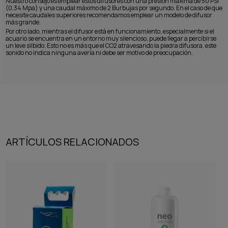
Nuestro consejo es emplear estos difusores con una presión máxima de 50 PSi
(0,34 Mpa) y una caudal máximo de 2 Burbujas por segundo. En el caso de que
necesite caudales superiores recomendamos emplear un modelo de difusor
más grande.
Por otro lado, mientras el difusor está en funcionamiento, especialmente si el
acuario se encuentra en un entorno muy silencioso, puede llegar a percibirse
un leve silbido. Esto no es más que el CO2 atravesando la piedra difusora, este
sonido no indica ninguna avería ni debe ser motivo de preocupación.
ARTÍCULOS RELACIONADOS