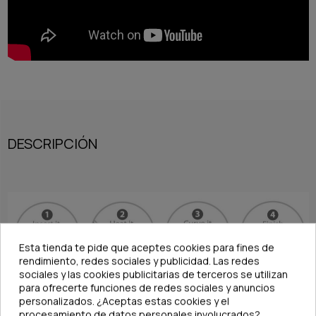
DESCRIPCIÓN
Esta tienda te pide que aceptes cookies para fines de
rendimiento, redes sociales y publicidad. Las redes
sociales y las cookies publicitarias de terceros se utilizan
para ofrecerte funciones de redes sociales y anuncios
personalizados. ¿Aceptas estas cookies y el
Este difusor pertenece a la gama "Extend", esta gama se caracteriza porque la
procesamiento de datos personales involucrados?
parte superior del difusor puede moldearse adaptándose al grosor del acuario