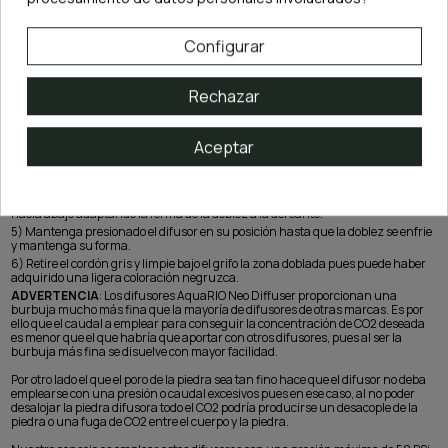
donde se va a instalar permitiendo así instalar el difusor sin necesidad de
introducir el tubo de CO2 en el acuario, con el efecto antiestético que ello
conlleva y sin necesidad tampoco de usar ningún tipo de U o acople en cristal.
Configurar
INSTRUCCIONES DE MONTAJE (RECOMENDABLE VER VIDEO INFERIOR):
1) Debe introducir el cordón gris por el interior del conducto del difusor.
2) Mida sobre su acuario la altura a la que quiere situar el difusor y recuerde o
Rechazar
marque el punto por el que debe de doblar
3) Aplique calor con un mechero. La llama no debe tocar en exceso el difusor ya
que podría dañarlo. Es importante que vaya girando el difusor según va
Aceptar
calentando. Debe mantener una ligera inclinación para que la doblez se
produzca hacia el lado deseado.
4) Una vez que vea que el conducto del difusor empieza a doblarse apague el
mechero y situe rápidamente el difusor en su posición deslizándolo de arriba
hacia abajo adaptando la forma de la doblez a la del canto.
5) Mantenga presionado el difusor en su posición hasta que la doblez se enfrie
y mantenga su forma.
6) Retire el cordón gris y limpie bajo el grifo la zona doblada pues puede haber
adquirido una ligera coloración negruzca.
ADVERTENCIA
: Los difusores AquaRIO Neo Diffuser proporcionan una
burbuja mucho más fina que la mayoría de difusores de otras marcas. Es por
ello que el caudal a emplear para conseguir la concentración de CO2 deseada
es menor que el que habría que aportar con otros difusores, pues al ser la
burbuja más fina se disuelve con mayor facilidad.
Por otro lado el que el poro de la piedra sea tan fino hace que el difusor no deba
emplearse con una presión o caudal excesivos pues en ese caso, al no poder
desalojar la piedra difusora todo el CO2 podría producirse un desacople de la
piedra o una fuga de CO2 entre el cuerpo y la piedra.