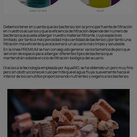
Debemos tener en cuenta que las bacterias son la principal fuente de filtración
en nuestros acuarios y que la eficiencia de filtración depende del número de
bacterias que pueda albergar nuestro material filtrante, cuyo espacio es
limitado, por tanto a más porosidad más cantidad de bacterias y por tanto una
filtración más eficiente que ocasionará un acuario más limpio y saludable.
En la línea PREMIUM se han conseguido generar varios tamaños de poro que
servirán de espacio para albergar diferentes tipos de bacterias que
mantendrán estable el ciclo de filtración biológica del acuario.
Gracias a la tecnología empleada por AquaRIO, se ha obtenido un poro muy fino
pero sin obstrucciones el cual permite que el agua fluya suavemente hacia el
interior de los canutillos proporcionando nutrientes y oxígeno a las bacterias.