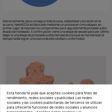
Adicionalmente, para conseguir ésta dureza, estabilidad y duración en el
acuario, NeoMEDIA es fabricado mediante un proceso en cinco etapas, en
primer lugar se mezclan los componentes para seguidamente proceder a dos
etapas de moldeado. A continuación viene una etapa de secado para por último
llegar a una etapa de procesado a altas temperaturas que se mantiene en el
tiempo hasta lograr unos poros de alta calidad y uniformidad.
Esta tienda te pide que aceptes cookies para fines de
rendimiento, redes sociales y publicidad. Las redes
sociales y las cookies publicitarias de terceros se utilizan
para ofrecerte funciones de redes sociales y anuncios
personalizados. ¿Aceptas estas cookies y el