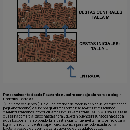
Personalmente desde PezVerde nuestro consejo a la hora de elegir
una talla u otra es:
1) En filtros pequeños (Cualquier interno o de mochila o en aquellos externos de
pequeño tamaño) o si no nos queremos complicar en exceso mezclando
diferentes tamaños introduciríamos exclusivamente la TALLA M. Esta es la talla
que se ha comercializado hasta ahora y que tan buenos resultados ha dado a
aquellos que la han probado. En nuestra opinión tiene el tamaño perfecto para
lograr un equilibrio entre superficie disponible para ser colonizada por la
bacteria y espacio disponible para que circule el caudal de agua.