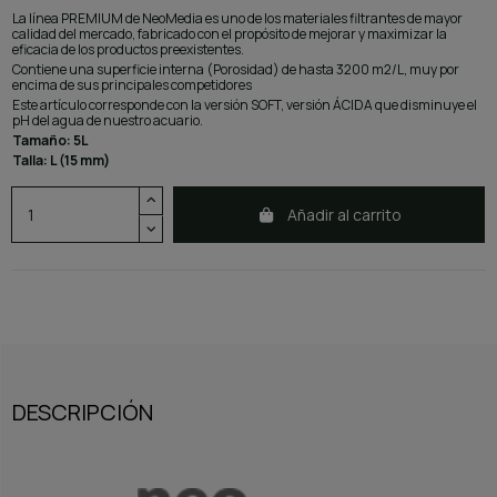
La línea PREMIUM de NeoMedia es uno de los materiales filtrantes de mayor
calidad del mercado, fabricado con el propósito de mejorar y maximizar la
eficacia de los productos preexistentes.
Contiene una superficie interna (Porosidad) de hasta 3200 m2/L, muy por
encima de sus principales competidores
Este artículo corresponde con la versión SOFT, versión ÁCIDA que disminuye el
pH del agua de nuestro acuario.
Tamaño: 5L
Talla: L (15 mm)
Añadir al carrito
DESCRIPCIÓN