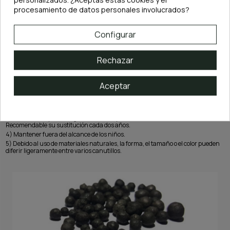
procesamiento de datos personales involucrados?
Configurar
Rechazar
INSTRUCCIONES DE USO:
Aceptar
1) Enjuague con agua corriente antes de introducir el NEO Media en el filtro.
2) Los efectos sobre el pH de Neo Media Premium pueden verse afectados por el
agua utilizada o por los elementos situados en el interior de la urna.
3) Se recomienda una limpieza periódica para evitar la saturación. Esta debe
realizarse siempre con agua de acuario para no dañar la colonia bacteriana.
Recomendable su sustitución cada dos años.
4) Mantener fuera del alcance de los niños.
5) Debido al uso de materiales naturales, la forma, el tamaño o el color pueden
diferir ligeramente entre varios canutillos.