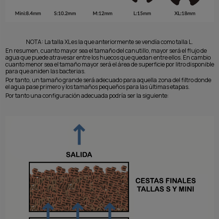
NOTA: La talla XL es la que anteriormente se vendía como talla L.
En resumen, cuanto mayor sea el tamaño del canutillo, mayor será el flujo de
agua que puede atravesar entre los huecos que quedan entre ellos. En cambio
cuanto menor sea el tamaño mayor será el área de superficie por litro disponible
para que aniden las bacterias.
Por tanto, un tamaño grande será adecuado para aquella zona del filtro donde
el agua pase primero y los tamaños pequeños para las últimas etapas.
Por tanto una configuración adecuada podría ser la siguiente: