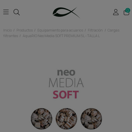
0
Inicio
Productos
Equipamiento para acuarios
Filtración
Cargas
filtrantes
AquaRIO Neo Media SOFT PREMIUM 5L - TALLA L