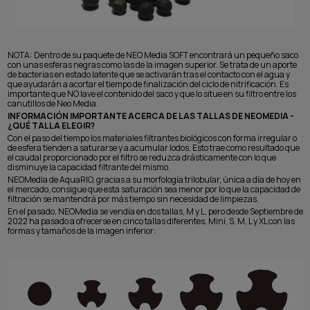
NOTA: Dentro de su paquete de NEO Media SOFT encontrará un pequeño saco
con unas esferas negras como las de la imagen superior. Se trata de un aporte
de bacterias en estado latente que se activarán tras el contacto con el agua y
que ayudarán a acortar el tiempo de finalización del ciclo de nitrificación. Es
importante que NO lave el contenido del saco y que lo situe en su filtro entre los
canutillos de Neo Media.
INFORMACIÓN IMPORTANTE ACERCA DE LAS TALLAS DE NEOMEDIA -
¿QUÉ TALLA ELEGIR?
Con el paso del tiempo los materiales filtrantes biológicos con forma irregular o
de esfera tienden a saturarse y a acumular lodos. Esto trae como resultado que
el caudal proporcionado por el filtro se reduzca drásticamente con lo que
disminuye la capacidad filtrante del mismo.
NEOMedia de AquaRIO, gracias a su morfología trilobular, única a día de hoy en
el mercado, consigue que esta saturación sea menor por lo que la capacidad de
filtración se mantendrá por más tiempo sin necesidad de limpiezas.
En el pasado, NEOMedia se vendía en dos tallas, M y L, pero desde Septiembre de
2022 ha pasado a ofrecerse en cinco tallas diferentes, Mini, S, M, L y XL con las
formas y tamaños de la imagen inferior: