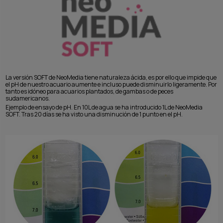
La versión SOFT de NeoMedia tiene naturaleza ácida, es por ello que impide que
el pH de nuestro acuario aumente e incluso puede disminuirlo ligeramente. Por
tanto es idóneo para acuarios plantados, de gambas o de peces
sudamericanos.
Ejemplo de ensayo de pH. En 10L de agua se ha introducido 1L de NeoMedia
SOFT. Tras 20 días se ha visto una disminución de 1 punto en el pH.