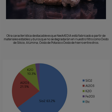
Otra característica destacable es que NeoMEDIA está fabricado a partir de
materiales estables y duros que no se degradarán en nuestro filtro como Óxido
de Silicio, Alúmina, Óxido de Potasio o Óxido de hierro entre otros.