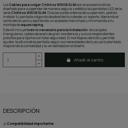
Los
Cables para colgar Chihiros WRGB SLIM
son el accesorio oficial
diseñado para suspender de manera segura y estética las pantallas LED de la
serie
Chihiros WRGB SLIM
. Gracias a este sistema de suspensión, podrás
instalar tu pantalla colgando desde el techo o desde un soporte, liberando el
canto del acuario y aportando un acabado más limpio y minimalista a tu
montaje de
aquascaping
.
Este kit incluye
todo lo necesario para la instalación
: dos acoples
triangulares, cables de acero de gran resistencia y sus correspondientes
presillas para fijarlos con total seguridad. El montaje es sencillo y permite
ajustar la altura de la pantalla según las necesidades de tu acuario plantado,
mejorando la comodidad y la versatilidad en el diseño.
Añadir al carrito
DESCRIPCIÓN
⚠️
Compatibilidad importante: