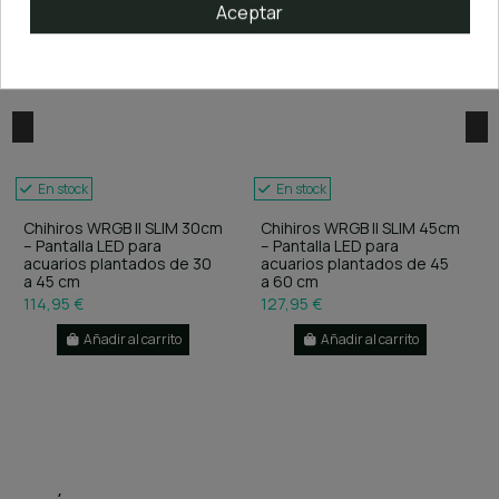
Aceptar
En stock
En stock
Chihiros WRGB II SLIM 30cm
Chihiros WRGB II SLIM 45cm
– Pantalla LED para
– Pantalla LED para
acuarios plantados de 30
acuarios plantados de 45
a 45 cm
a 60 cm
114,95 €
127,95 €
Añadir al carrito
Añadir al carrito