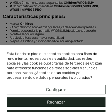
✔️
Válido únicamente para las pantallas
Chihiros WRGB SLIM
❌
No compatible con los modelos
Chihiros RGB VIVID, VIVID MINI,
WRGB II ni WRGB PRO
Características principales:
Marca:
Chihiros
Kit completo con acoples triangulares, cables de acero y presillas
Permite suspender la pantalla WRGB SLIM desde techo o soporte
Montaje sencillo y seguro
Ajuste de altura para mayor versatilidad
Mejora la estética y funcionalidad del acuario plantado
Con los
Cables para colgar Chihiros WRGB SLIM
podrás disfrutar de una
instalación más limpia y elegante, sacando el máximo partido a la iluminación
Esta tienda te pide que aceptes cookies para fines de
de tu acuario natural y realzando la belleza de tu proyecto de aquascaping.
rendimiento, redes sociales y publicidad. Las redes
sociales y las cookies publicitarias de terceros se utilizan
para ofrecerte funciones de redes sociales y anuncios
personalizados. ¿Aceptas estas cookies y el
procesamiento de datos personales involucrados?
TAMBIÉN PODRÍA INTERESARLE
Configurar
Rechazar