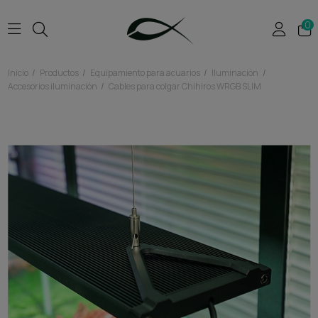
0
Inicio
Productos
Equipamiento para acuarios
Iluminación
Accesorios iluminación
Cables para colgar Chihiros WRGB SLIM