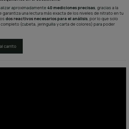
ealizar aproximadamente
40 mediciones precisas
, gracias a la
garantiza una lectura más exacta de los niveles de nitrato en tu
los
dos reactivos necesarios para el análisis
, por lo que solo
t completo (cubeta, jeringuilla y carta de colores) para poder
al carrito