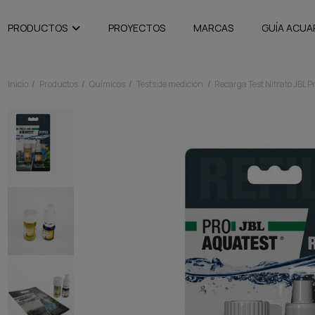
PRODUCTOS
PROYECTOS
MARCAS
GUÍA ACUA
Inicio
Productos
Químicos
Tests de medición
Recarga Test Nitrato JBL 