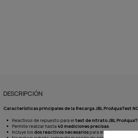
DESCRIPCIÓN
Características principales de la Recarga JBL ProAquaTest N
Reactivos de repuesto para el
test de nitrato JBL ProAqua
Permite realizar hasta
40 mediciones precisas
.
Incluye los
dos reactivos necesarios
para el análisis.
No incluye cubeta, jeringuilla ni escala de colores (disponibles