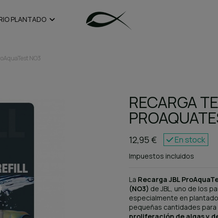
RIO PLANTADO
ProAquaTest NO3
RECARGA TE
PROAQUATE
12,95 €
En stock
Impuestos incluidos
La
Recarga JBL ProAquaT
(NO3)
de JBL, uno de los p
especialmente en plantados.
pequeñas cantidades para 
proliferación de algas y d