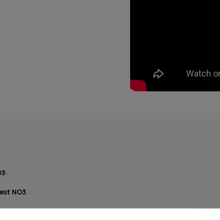
O3
:
Test NO3
.
 en el kit completo).