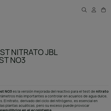
ST NITRATO JBL
ST NO3
est NO3
es la versión mejorada del reactivo para el test de
nitrato
arámetros más importantes a controlar en acuarios de agua dulce,
 El nitrato, derivado del ciclo del nitrógeno, es esencial en
las plantas acuáticas, pero su exceso puede provocar
esequilibrios en el ecosistema
.