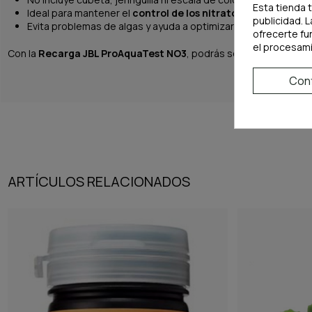
Esta tienda 
Ideal para mantener el
control de los nitratos
en acuarios y 
publicidad. L
Evita problemas de algas y ayuda a optimizar la fertilización.
ofrecerte fu
el procesam
Con la
Recarga JBL ProAquaTest NO3
, podrás seguir controlando
Conf
ARTÍCULOS RELACIONADOS