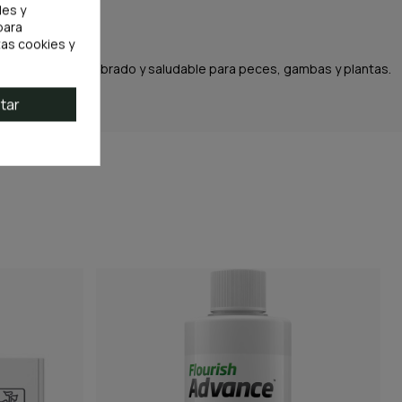
les y
para
as cookies y
o un entorno equilibrado y saludable para peces, gambas y plantas.
tar