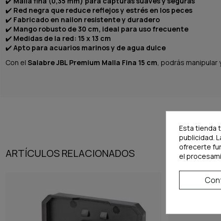
✔️
Malla fina (0,35 mm) para capturas suaves y seguras
✔️
Red negra que reduce reflejos y estrés en los peces
✔️
Fabricado en nailon resistente y duradero
✔️
Mango robusto de 30 cm, ideal para uso frecuente
✔️
Medidas de la red: 15 x 13 cm
✔️
Apto para acuarios marinos y de agua dulce
Con el
Salabre JBL Premium Malla Fina 15 cm
, podrás manipular 
Esta tienda 
publicidad. L
ofrecerte fu
ARTÍCULOS RELACIONADOS
el procesam
Conf