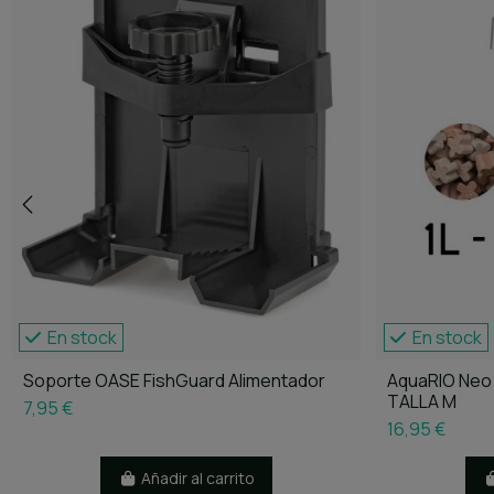
En stock
En stock
Soporte OASE FishGuard Alimentador
AquaRIO Neo 
TALLA M
7,95 €
16,95 €
Añadir al carrito