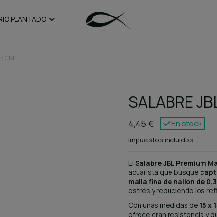
RIO PLANTADO
 15 CM
SALABRE JB
4,45 €
En stock
Impuestos incluidos
El
Salabre JBL Premium Mal
acuarista que busque
capt
malla fina de nailon de 0
estrés y reduciendo los ref
Con unas medidas de
15 x 
ofrece gran resistencia y du