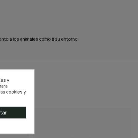
anto a los animales como a su entorno.
les y
para
as cookies y
tar