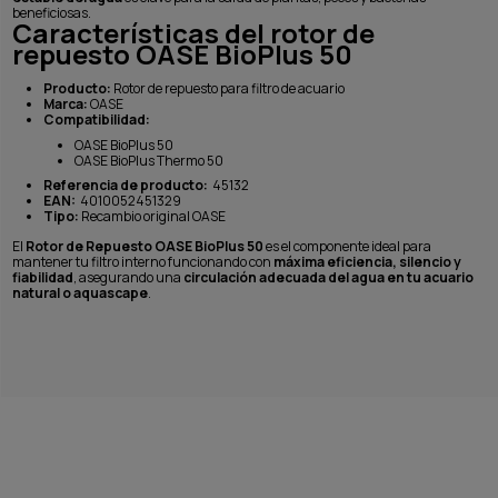
beneficiosas.
Características del rotor de
repuesto OASE BioPlus 50
Producto:
Rotor de repuesto para filtro de acuario
Marca:
OASE
Compatibilidad:
OASE BioPlus 50
OASE BioPlus Thermo 50
Referencia de producto:
45132
EAN:
4010052451329
Tipo:
Recambio original OASE
El
Rotor de Repuesto OASE BioPlus 50
es el componente ideal para
mantener tu filtro interno funcionando con
máxima eficiencia, silencio y
fiabilidad
, asegurando una
circulación adecuada del agua en tu acuario
natural o aquascape
.