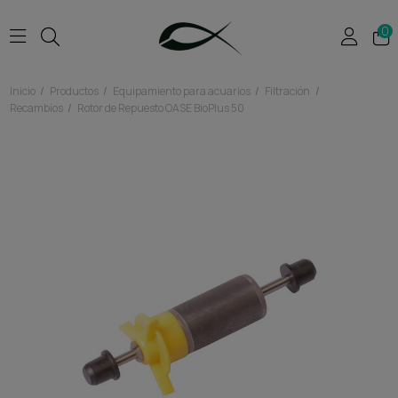
0
Inicio
Productos
Equipamiento para acuarios
Filtración
Recambios
Rotor de Repuesto OASE BioPlus 50