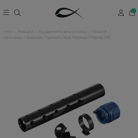
0
Inicio
Productos
Equipamiento para acuarios
Filtración
Recambios
Recambio ThermoFit OASE FiltoSmart Thermo 200