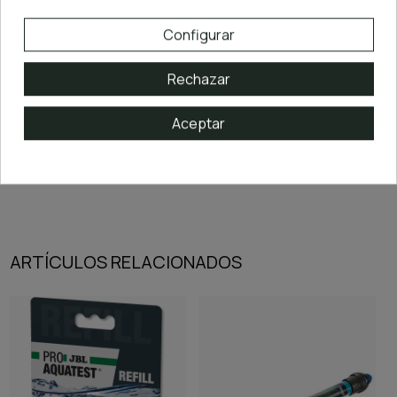
·
Función:
Adaptadores oficiales para acoplar el calentador al filtro de
manera estanca y segura
Configurar
Con este recambio oficial podrás mantener tu sistema de filtración y calefacción
funcionando en armonía, asegurando un agua cristalina y una temperatura
uniforme, ideales para el bienestar de peces y plantas.
Rechazar
En
PezVerde
encontrarás siempre los
recambios originales OASE
para
mantener tu acuario natural en perfecto estado y disfrutar al máximo de tus
proyectos de
aquascaping
.
Aceptar
ARTÍCULOS RELACIONADOS