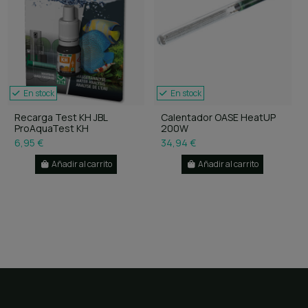
En stock
En stock
Recarga Test KH JBL
Calentador OASE HeatUP
ProAquaTest KH
200W
6,95 €
34,94 €
Añadir al carrito
Añadir al carrito