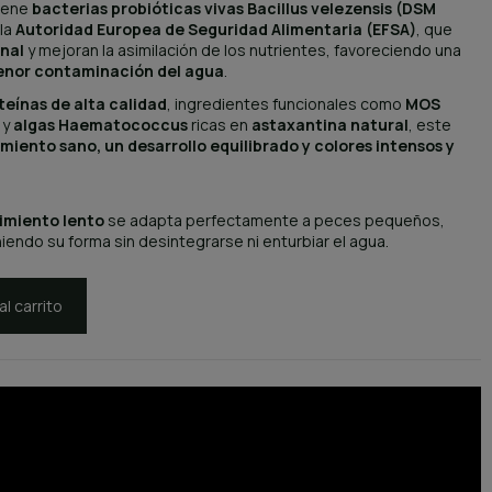
tiene
bacterias probióticas vivas Bacillus velezensis (DSM
la
Autoridad Europea de Seguridad Alimentaria (EFSA)
, que
inal
y mejoran la asimilación de los nutrientes, favoreciendo una
enor contaminación del agua
.
eínas de alta calidad
, ingredientes funcionales como
MOS
y
algas Haematococcus
ricas en
astaxantina natural
, este
miento sano, un desarrollo equilibrado y colores intensos y
imiento lento
se adapta perfectamente a peces pequeños,
iendo su forma sin desintegrarse ni enturbiar el agua.
al carrito