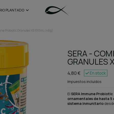
RIO PLANTADO
ne Probiotic Granules XS 100mL (48g)
SERA - COM
GRANULES X
4,80 €
En stock
Impuestos incluidos
El
SERA Immune Probiotic 
ornamentales de hasta 5
sistema inmunitario
desde