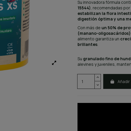
Su innovadora fórmula con
15544)
, recomendadas por 
estabilizan la flora intest
digestión óptima y una m
Con más de
un 50% de prot
(manano-oligosacáridos)
alimento garantiza un
creci
brillantes
.
Su
granulado fino de hund
alevines y juveniles, manten
Añadir 