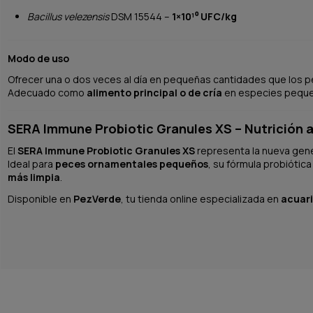
Bacillus velezensis
DSM 15544 –
1×10¹⁰ UFC/kg
Modo de uso
Ofrecer una o dos veces al día en pequeñas cantidades que los
Adecuado como
alimento principal o de cría
en especies pequeñ
SERA Immune Probiotic Granules XS – Nutrición
El
SERA Immune Probiotic Granules XS
representa la nueva gene
Ideal para
peces ornamentales pequeños
, su fórmula probiótic
más limpia
.
Disponible en
PezVerde
, tu tienda online especializada en
acuari