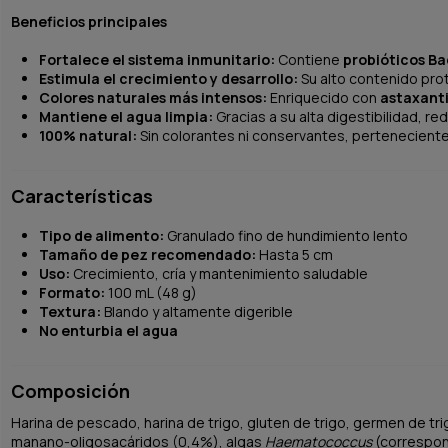
Beneficios principales
Fortalece el sistema inmunitario:
Contiene
probióticos Bac
Estimula el crecimiento y desarrollo:
Su alto contenido prote
Colores naturales más intensos:
Enriquecido con
astaxanti
Mantiene el agua limpia:
Gracias a su alta digestibilidad, r
100% natural:
Sin colorantes ni conservantes, perteneciente 
Características
Tipo de alimento:
Granulado fino de hundimiento lento
Tamaño de pez recomendado:
Hasta 5 cm
Uso:
Crecimiento, cría y mantenimiento saludable
Formato:
100 mL (48 g)
Textura:
Blando y altamente digerible
No enturbia el agua
Composición
Harina de pescado, harina de trigo, gluten de trigo, germen de tri
manano-oligosacáridos (0,4%), algas
Haematococcus
(correspond