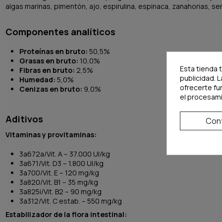
algas marinas, pimentón, ajo, espirulina, espinaca, zanahorias, semi
Componentes analíticos
Proteínas en bruto:
50,5%
Grasas en bruto:
10,0%
Esta tienda 
Fibras en bruto:
2,5%
publicidad. L
Humedad:
5,0%
ofrecerte fu
Cenizas en bruto:
9,0%
el procesam
Aditivos
Conf
Vitaminas y provitaminas:
3a672a/Vit. A – 37.000 UI/kg
3a671/Vit. D3 – 1.800 UI/kg
3a700/Vit. E – 120 mg/kg
3a820/Vit. B1 – 35 mg/kg
3a825i/Vit. B2 – 90 mg/kg
3a312/Vit. C estab. – 550 mg/kg
Estabilizador de la flora intestinal: