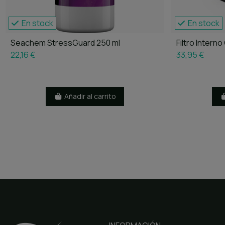
En stock
En stock
Seachem StressGuard 250 ml
Filtro Inter
22,16 €
33,95 €
Añadir al carrito