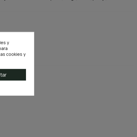
les y
para
as cookies y
tar