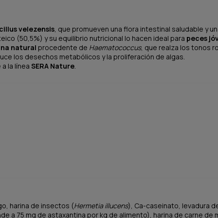
illus velezensis
, que promueven una flora intestinal saludable y u
ico (50,5%) y su equilibrio nutricional lo hacen ideal para
peces jóv
na natural
procedente de
Haematococcus
, que realza los tonos r
educe los desechos metabólicos y la proliferación de algas.
a la línea
SERA Nature
.
go, harina de insectos (
Hermetia illucens
), Ca-caseinato, levadura d
e a 75 mg de astaxantina por kg de alimento), harina de carne de mejil