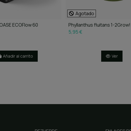
Agotado
no OASE ECOFlow 60
Phyllanthus fluitans 1-2Grow!
5,95 €
Añadir al carrito
Ver