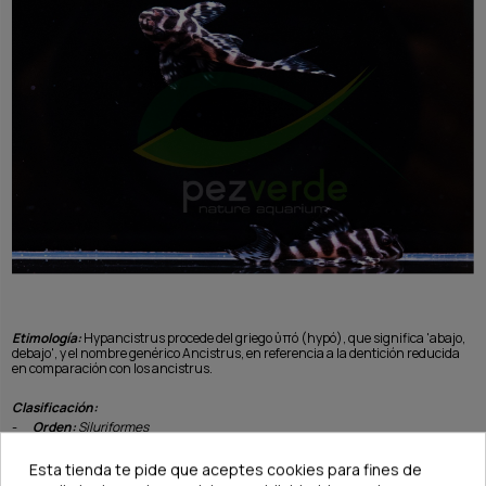
Etimología:
Hypancistrus procede del griego ὑπό (hypó), que significa 'abajo,
debajo', y el nombre genérico Ancistrus, en referencia a la dentición reducida
en comparación con los ancistrus.
Clasificación:
-
Orden:
Siluriformes
-
Familia:
Loricariidae
-
Género:
Hypancistrus
Esta tienda te pide que aceptes cookies para fines de
-
Especie:
L236 –
Hypancistrus sp.