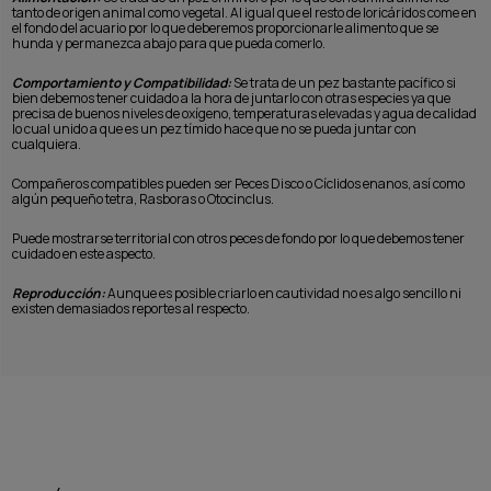
tanto de origen animal como vegetal. Al igual que el resto de loricáridos come en
el fondo del acuario por lo que deberemos proporcionarle alimento que se
hunda y permanezca abajo para que pueda comerlo.
Comportamiento y Compatibilidad:
Se trata de un pez bastante pacífico si
bien debemos tener cuidado a la hora de juntarlo con otras especies ya que
precisa de buenos niveles de oxígeno, temperaturas elevadas y agua de calidad
lo cual unido a que es un pez tímido hace que no se pueda juntar con
cualquiera.
Compañeros compatibles pueden ser Peces Disco o Cíclidos enanos, así como
algún pequeño tetra, Rasboras o Otocinclus.
Puede mostrarse territorial con otros peces de fondo por lo que debemos tener
cuidado en este aspecto.
Reproducción:
Aunque es posible criarlo en cautividad no es algo sencillo ni
existen demasiados reportes al respecto.