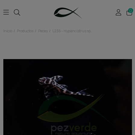
0
Inicio
Productos
Peces
L236 - Hypancistrus sp.