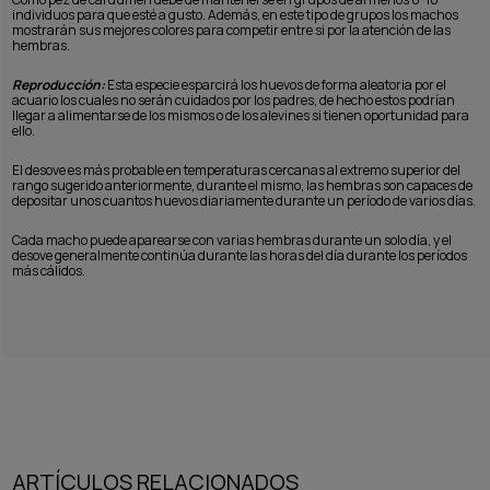
individuos para que esté a gusto. Además, en este tipo de grupos los machos
mostrarán sus mejores colores para competir entre si por la atención de las
hembras.
Reproducción:
Esta especie esparcirá los huevos de forma aleatoria por el
acuario los cuales no serán cuidados por los padres, de hecho estos podrían
llegar a alimentarse de los mismos o de los alevines si tienen oportunidad para
ello.
El desove es más probable en temperaturas cercanas al extremo superior del
rango sugerido anteriormente, durante el mismo, las hembras son capaces de
depositar unos cuantos huevos diariamente durante un período de varios días.
Cada macho puede aparearse con varias hembras durante un solo día, y el
desove generalmente continúa durante las horas del día durante los períodos
más cálidos.
ARTÍCULOS RELACIONADOS