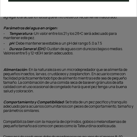
hardscape.
Es un pez sensible a fluctuaciones de parámetros por lo que no recomendamos
agregarlo al acuario hasta que el filtro esté correctamente madurado.
Parámetros del agua en origen:
-
Temperatura:
Un valor entre los 21 y los 28ºC será adecuado para
mantener este pez.
-
pH:
Debe mantenerse estable a un pH del rango 5.0 a 7.5
-
Dureza General (GH):
Gustan de aguas con durezas bajas o medias.
Valores entre 5 y 12 ºdGH serán adecuados.
Alimentación:
En la naturaleza es un microdepredador que se alimenta de
pequeños insectos, larvas, crustáceos y zooplancton. En acuario come con
facilidad prácticamente todo tipo de alimento mientras este sea de pequeño
tamaño. La combinación de una comida seca de base en gránulos de alta
calidad con el uso ocasional de congelado hará que el pez tenga una buena
salud y coloración.
Comportamiento y Compatibilidad:
Se trata de un pez pacifico y tranquilo
adecuado para acuarios comunitarios con peces de comportamiento, tamaño y
parámetros similares.
Compatibiliza bien con la mayoría de ciprínidos, gobios o melanotaenias de
pequeño tamaño así como con peces como la Tateurdina ocellicauda.
Como pez de cardumen debe de mantenerse en grupos de al menos 8-10