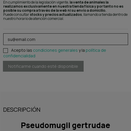
En cumplimiento de la legislación vigente,
la venta de animales la
realizamos exclusivamente en nuestra tienda física y por tanto no es
posible su compra a través de la web ni su envío a domicilio.
Puede consultar
stocks y precios actualizados
, llamando a tienda dentro de
nuestro horario de atención comercial.
Acepto las
condiciones generales
y la
política de
confidencialidad
DESCRIPCIÓN
Pseudomugil gertrudae