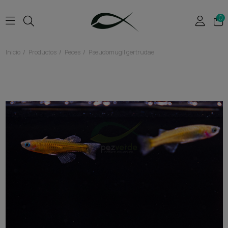
0
Inicio
Productos
Peces
Pseudomugil gertrudae