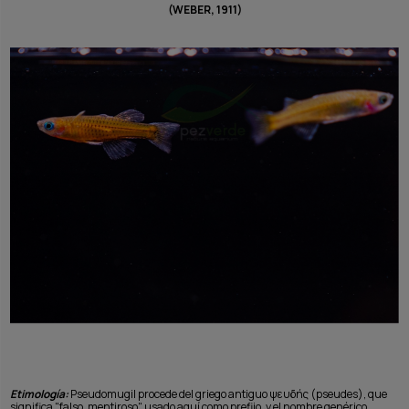
(WEBER, 1911)
Etimología:
Pseudomugil procede del griego antiguo ψευδής (pseudes), que
significa "falso, mentiroso", usado aquí como prefijo, y el nombre genérico