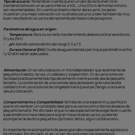
Tipo de acuario:
Teniendo en cuenta que es un pez de cardumen no lo
mantendríamos en un acuario inferior a 60L. Unos 60cm de frontal mínimo
son recomendables. En cuanto al diseño interior del acuario, los peces
muestran una mejor coloración con sustratos oscuros si bien también da muy
buen resultado en acuarios densamente plantados o de paisajismo.
Parámetros del agua en origen:
-
Temperatura:
Para su correcto mantenimiento debe encontrarse entre los
21 y los 28ºC
-
pH:
Admite valores dentro del rango 5.0 a 7.5
-
Dureza General (GH):
Gusta de aguas blandas por lo que parámetros entre
1 y 12ºdGH serán adecuados.
Alimentación:
En la naturaleza es un microdepredador que se alimenta de
pequeños insectos, larvas, crustáceos y zooplancton. En acuario come con
facilidad prácticamente todo tipo de alimento mientras este sea de pequeño
tamaño. La combinación de una comida seca de base en gránulos de alta
calidad con el uso ocasional de congelado hará que el pez tenga una buena
salud y coloración.
Comportamiento y Compatibilidad:
Se trata de una especie muy pacífica lo
que lo convierte en un candidato ideal para acuarios comunitarios de peces de
pequeño tamaño. Por otro lado, el que no sea especialmente exigente en cuanto
a parámetros lo hace ideal para la gran mayoría de acuarios, pudiendo
acompañarse de otros pequeños ciprínidos, tetras, algún cíclido enano…
Es importante no acompañarlo de peces grandes o especialmente agresivos o
territoriales. Por otro lado, al ser un pez de cardumen recomendamos