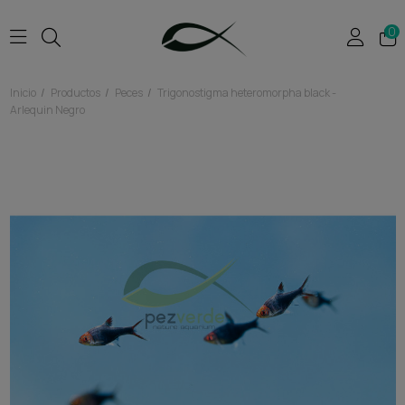
0
Inicio
Productos
Peces
Trigonostigma heteromorpha black -
Arlequin Negro