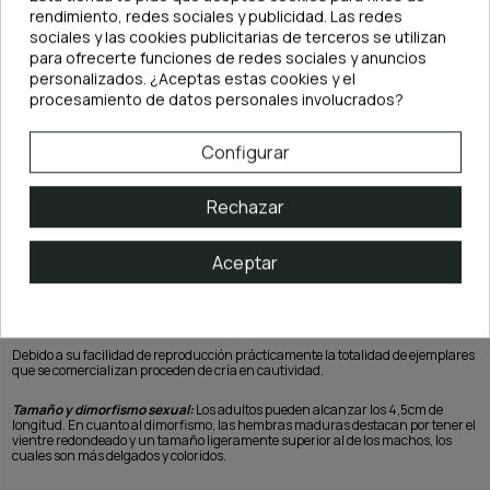
rendimiento, redes sociales y publicidad. Las redes
sociales y las cookies publicitarias de terceros se utilizan
para ofrecerte funciones de redes sociales y anuncios
personalizados. ¿Aceptas estas cookies y el
Etimología:
El nombre del género Trigonostigma se puede dividir en tres
palabras griegas antiguas. “Tres” o “Tria” significa tres, “gonias” significa
procesamiento de datos personales involucrados?
ángulo y “stigma” significa señal.
Configurar
Clasificación:
-
Orden:
Cypriniformes
-
Familia:
Cyprinidae
Rechazar
-
Género:
Trigonostigma
-
Especie:
T. heteromorpha black
Aceptar
Origen geográfico:
Esta especie es nativa de zonas como el sur de Tailandia,
Malasia, singapur, Borneo y Sumatra. Destaca su presencia en Nee Soon
Swamp, pantano del bosque de agua dulce que se encuentra en la zona central
de Singapur.
Debido a su facilidad de reproducción prácticamente la totalidad de ejemplares
que se comercializan proceden de cría en cautividad.
Tamaño y dimorfismo sexual:
Los adultos pueden alcanzar los 4,5cm de
longitud. En cuanto al dimorfismo, las hembras maduras destacan por tener el
vientre redondeado y un tamaño ligeramente superior al de los machos, los
cuales son más delgados y coloridos.