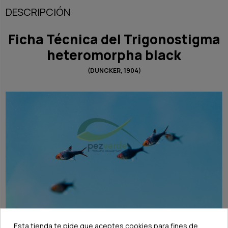
DESCRIPCIÓN
Ficha Técnica del Trigonostigma
heteromorpha black
(DUNCKER, 1904)
Esta tienda te pide que aceptes cookies para fines de