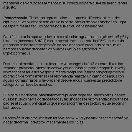
mantenerlo en grupos de al menos 8-10 individuos para que este se encuentre
a gusto.
Reproducción:
Tiene una reproducción ligeramente diferente al resto de
ciprínidos. Los huevos se adhieren a la parte inferior de hojas anchas en lugar
de esparcirse al azar. Los padres no suelen cuidar a los alevines.
Para fomentar la reproducción se recomiendan aguas ácidas (pH entre 5 y 6) y
blandas (menos de 5ºdGH) con temperaturas en torno a los 28ºC así como la
presencia de bastante vegetación de hoja ancha en el acuario para que las
hembras puedan depositar los huevos (Anubias, Microsorum,
Crpytocorynes…)
Debemos alimentarlos con alimento vivo o congelado 2 o 3 veces al día en las
semanas previas al intento de desove y cuando las hembras tengan huevos y
los machos se muestren especialmente receptivos (Marcando por ejemplo su
coloración de forma intensa) se recomienda realizar un cambio de agua con
agua algo más fría para favorecer el desove, el cual suele estar precedido de
cortejo por parte de los machos.
Si la pareja no desova inmediatamente pueden dejarse aislados pero una vez
que los huevos han sido depositados y fecundados se recomienda devolver a los
padres al acuario principal ya que en caso contrario es probable que se coman
los huevos.
La eclosión suele producirse en torno a las 24-48h y los alevines comenzarán a
nadar de forma libre aproximadamente a los 7 días.