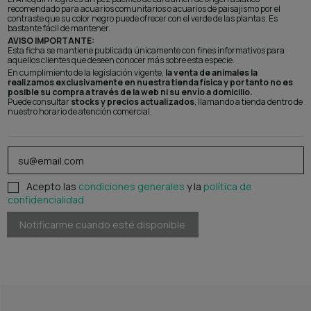
recomendado para acuarios comunitarios o acuarios de paisajismo por el
contraste que su color negro puede ofrecer con el verde de las plantas. Es
bastante fácil de mantener.
AVISO IMPORTANTE:
Esta ficha se mantiene publicada únicamente con fines informativos para
aquellos clientes que deseen conocer más sobre esta especie.
En cumplimiento de la legislación vigente,
la venta de animales la
realizamos exclusivamente en nuestra tienda física y por tanto no es
posible su compra a través de la web ni su envío a domicilio.
Puede consultar
stocks y precios actualizados
, llamando a tienda dentro de
nuestro horario de atención comercial.
Acepto las
condiciones generales
y la
política de
confidencialidad