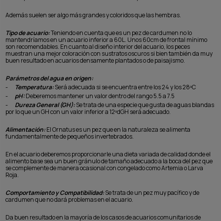
Además suelen ser algo más grandes y coloridos que las hembras.
Tipo de acuario:
Teniendo en cuenta que es un pez de cardumen no lo
mantendríamos en un acuario inferior a 60L. Unos 60cm de frontal mínimo
son recomendables. En cuanto al diseño interior del acuario, los peces
muestran una mejor coloración con sustratos oscuros si bien también da muy
buen resultado en acuarios densamente plantados o de paisajismo.
Parámetros del agua en origen:
-
Temperatura:
Será adecuada si se encuentra entre los 24 y los 28ºC
-
pH:
Deberemos mantener un valor dentro del rango 5.5 a 7.5
-
Dureza General (GH):
Se trata de una especie que gusta de aguas blandas
por lo que un GH con un valor inferior a 12ºdGH será adecuado.
Alimentación:
El Ornatus es un pez que en la naturaleza se alimenta
fundamentalmente de pequeños invertebrados.
En el acuario deberemos proporcionarle una dieta variada de calidad donde el
alimento base sea un buen gránulo de tamaño adecuado a la boca del pez que
se complemente de manera ocasional con congelado como Artemia o Larva
Roja.
Comportamiento y Compatibilidad:
Se trata de un pez muy pacífico y de
cardumen que no dará problemas en el acuario.
Da buen resultado en la mayoría de los casos de acuarios comunitarios de