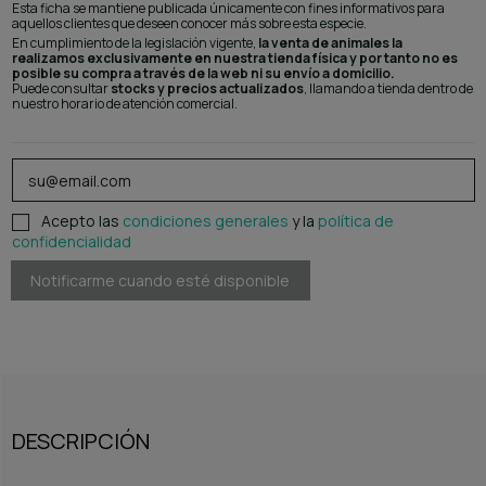
Esta ficha se mantiene publicada únicamente con fines informativos para
aquellos clientes que deseen conocer más sobre esta especie.
En cumplimiento de la legislación vigente,
la venta de animales la
realizamos exclusivamente en nuestra tienda física y por tanto no es
posible su compra a través de la web ni su envío a domicilio.
Puede consultar
stocks y precios actualizados
, llamando a tienda dentro de
nuestro horario de atención comercial.
Acepto las
condiciones generales
y la
política de
confidencialidad
DESCRIPCIÓN