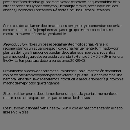
peces pacíficos siendo algunos ejemplos de peces con los que combina bien
otras especies de Hyphessobrycon, Hemmigrammus, peces lápiz, ciclidos
enanos, Corydoras, Loricaridos, Rásboras incluso Discos o Escalares.
Como pez de cardumen debe mantenerse en grupo y recomendamos contar
como mínimo con 10 ejemplares ya que en grupos numerosos el pez se
mostrará mucho más activo y saludable.
Reproducción:
No es un pez especialmente difícil de criar. Para ello
recomendamos un acuario específico de cría, tenuemente iluminado y con
plantas de hojas finas donde puedan depositar sus huevos. En cuanto a
parámetros el agua debe ser ácida y blanda (pH entre 5.5 y 6.5 y GH inferior a
5ºdGH. La temperatura deberá ser de unos 26-28ºC).
Previamente al desove deberemos suministrar una alimentación de calidad
con bastante vivo o congelado para favorecer la puesta. Cuando veamos una
hembra llena de huevos deberemos introducirla al acuario de cría junto con el
macho de mejor color que tengamos.
Si todo va bien pronto deberíamos tener una puesta y sería el momento de
retirar a los padres para evitar que se coman los huevos.
Los huevos eclosionarán en unas 24-36h y los alevines comenzarán el nado
libre en 3-4 días.