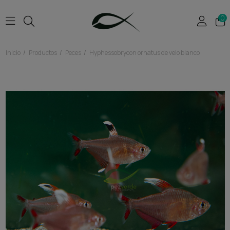
0
Inicio
Productos
Peces
Hyphessobrycon ornatus de velo blanco