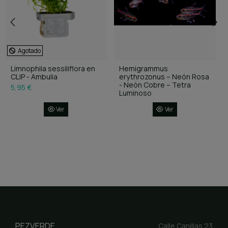
Agotado
Limnophila sessiliflora en
Hemigrammus
CLIP - Ambulia
erythrozonus – Neón Rosa
- Neón Cobre – Tetra
5,95 €
Luminoso
Ver
Ver
PEZVERDE
Calle Canillas 23