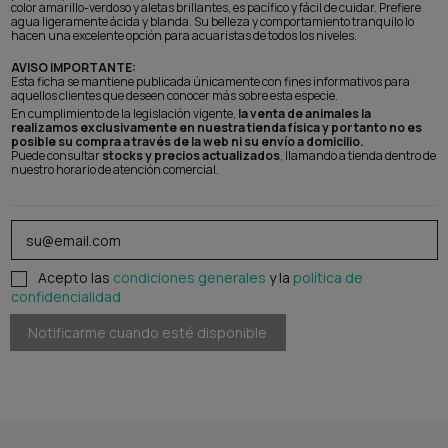
color amarillo-verdoso y aletas brillantes, es pacífico y fácil de cuidar. Prefiere
agua ligeramente ácida y blanda. Su belleza y comportamiento tranquilo lo
hacen una excelente opción para acuaristas de todos los niveles.
AVISO IMPORTANTE:
Esta ficha se mantiene publicada únicamente con fines informativos para
aquellos clientes que deseen conocer más sobre esta especie.
En cumplimiento de la legislación vigente,
la venta de animales la
realizamos exclusivamente en nuestra tienda física y por tanto no es
posible su compra a través de la web ni su envío a domicilio.
Puede consultar
stocks y precios actualizados
, llamando a tienda dentro de
nuestro horario de atención comercial.
Acepto las
condiciones generales
y la
política de
confidencialidad