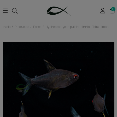
0
Inicio
Productos
Peces
Hyphessobrycon pulchripinnis - Tetra Limón