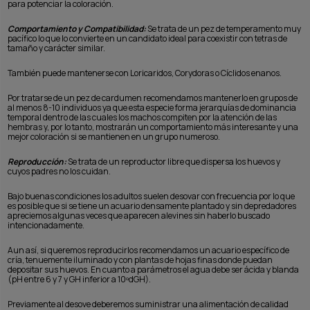
para potenciar la coloración.
Comportamiento y Compatibilidad:
Se trata de un pez de temperamento muy
pacífico lo que lo convierte en un candidato ideal para coexistir con tetras de
tamaño y carácter similar.
También puede mantenerse con Loricaridos, Corydoras o Cíclidos enanos.
Por tratarse de un pez de cardumen recomendamos mantenerlo en grupos de
al menos 8-10 individuos ya que esta especie forma jerarquías de dominancia
temporal dentro de las cuales los machos compiten por la atención de las
hembras y, por lo tanto, mostrarán un comportamiento más interesante y una
mejor coloración si se mantienen en un grupo numeroso.
Reproducción:
Se trata de un reproductor libre que dispersa los huevos y
cuyos padres no los cuidan.
Bajo buenas condiciones los adultos suelen desovar con frecuencia por lo que
es posible que si se tiene un acuario densamente plantado y sin depredadores
apreciemos algunas veces que aparecen alevines sin haberlo buscado
intencionadamente.
Aun así, si queremos reproducirlos recomendamos un acuario específico de
cría, tenuemente iluminado y con plantas de hojas finas donde puedan
depositar sus huevos. En cuanto a parámetros el agua debe ser ácida y blanda
(pH entre 6 y 7 y GH inferior a 10ºdGH).
Previamente al desove deberemos suministrar una alimentación de calidad