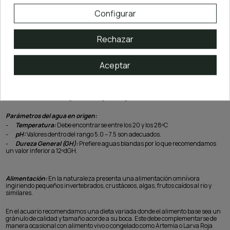
Configurar
Tamaño y dimorfismo sexual:
Los ejemplares adultos pueden alcanzar
longitudes de 3.5-4.0 cm. En cuanto al dimorfismo, los machos tienden a tener
un cuerpo más estilizado, ser ligeramente más pequeños y mostrar más color
Rechazar
que las hembras, especialmente en las aletas dorsal y anal.
Tipo de acuario:
Tratándose de un pez de cardumen de tamaño pequeño-
Aceptar
mediano recomendaríamos un acuario de al menos 60-80L con no menos de
60-80cm de frontal.
Pueden mantenerse tanto en acuarios densamente plantados como en
acuarios con menos vegetación o aguas negras.
Parámetros del agua en origen:
-
Temperatura:
Debe encontrarse entre los 20 y los 28ºC
-
pH:
Valores dentro del rango 5.0 – 7.5 son adecuados.
-
Dureza General (GH):
Prefiere aguas blandas por lo que recomendamos
un valor inferior a 12ºdGH.
Alimentación:
En la naturaleza presenta una alimentación omnívora
ingiriendo pequeños invertebrados, crustáceos, algas, frutos caídos al rio y
similares.
En el acuario recomendamos una dieta variada donde el alimento base sea un
gránulo de calidad y tamaño acorde a su boca. Este debe complementarse de
manera ocasional con alimento vivo o congelado como Artemia o Larva Roja