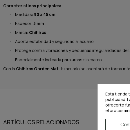
Características principales:
Medidas:
90 x 45 cm
·
Espesor:
5 mm
·
Marca:
Chihiros
·
Aporta estabilidad y seguridad al acuario
·
Protege contra vibraciones y pequeñas irregularidades de l
·
Especialmente indicada para urnas sin marco
·
Con la
Chihiros Garden Mat
, tu acuario se asentará de forma m
Esta tienda 
publicidad. L
ofrecerte fu
el procesam
ARTÍCULOS RELACIONADOS
Conf