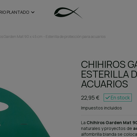
RIO PLANTADO
os Garden Mat 90 x 45 cm – Esterilla de protección para acuarios
CHIHIROS G
ESTERILLA 
ACUARIOS
22,95 €
En stock
Impuestos incluidos
La
Chihiros Garden Mat 90
naturales y proyectos de
a
alfombrilla blanda se coloca