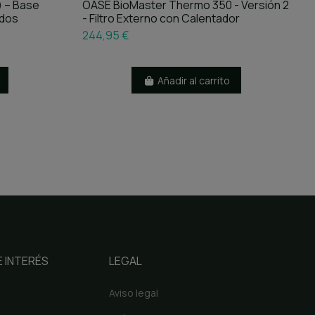
) – Base
OASE BioMaster Thermo 350 - Versión 2
ados
- Filtro Externo con Calentador
244,95 €
Añadir al carrito
 INTERÉS
LEGAL
Aviso legal