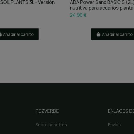
SOIL PLANTS 3L - Versión
ADA Power Sand BASIC S (2L
nutritiva para acuarios plant
24,90 €
Añadir al carrito
Añadir al carrito
PEZVERDE
ENLACES DE
Sobre nosotros
Envíos