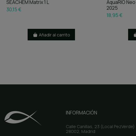
SEACHEM Matrix 1 L
AquaRIO Neo 
2025
30,15 €
18,95 €
Añadir al carrito
INFORMACIÓN
Calle Canillas, 23 (Local PezVerde)
28002, Madrid