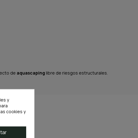
yecto de
aquascaping
libre de riesgos estructurales.
les y
para
as cookies y
tar