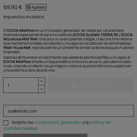
69,90 €
Agotado
Impuestos incluidos
El
DOOA Mistflow
es un innovador generador de niebla por ultrasonidos
diseñado especialmente para los sistemas
DOOA System TERRA 30
y
DOOA
Mizukusa Mist Wall
. Gracias a su avanzada tecnología, crea una fina neblina
que mantiene húmedas las plantas y musgos enraizados en las almohadillas
Wabi-Kusa Mat
, reproduciendo un ambiente similar al de los bosques nubosos
tropicales.
Además de favorecer el crecimiento saludable de plantas epífitas y musgos, el
DOOA Mistflow
añade un toque estético único a tu acuario, paludario o wabi-
kusa, creando un efecto visual mágico y natural que transforma tu espacio en
una auténtica obra de arte viva.
Añadir al carrito
Acepto las
condiciones generales
y la
política de
confidencialidad