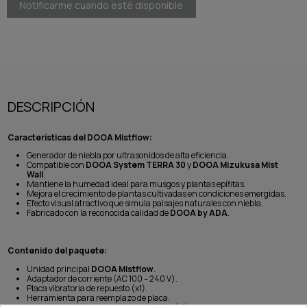
DESCRIPCIÓN
Características del DOOA Mistflow:
Generador de niebla por ultrasonidos de alta eficiencia.
Compatible con
DOOA System TERRA 30
y
DOOA Mizukusa Mist
Wall
.
Mantiene la humedad ideal para musgos y plantas epífitas.
Mejora el crecimiento de plantas cultivadas en condiciones emergidas.
Efecto visual atractivo que simula paisajes naturales con niebla.
Fabricado con la reconocida calidad de
DOOA by ADA
.
Contenido del paquete:
Unidad principal
DOOA Mistflow
.
Adaptador de corriente (AC 100 – 240 V).
Placa vibratoria de repuesto (x1).
Herramienta para reemplazo de placa.