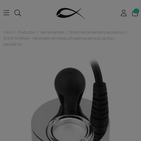
0
Inicio
Productos
Herramientas
Otras herramientas y accesorios
DOOA Mistflow – Generador de niebla ultrasónica para acuarios y
paludarios