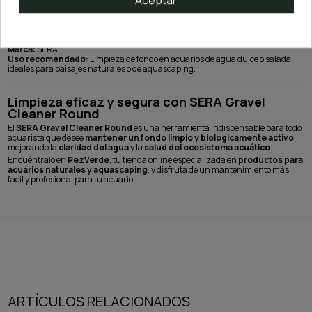
Dimensiones:
24 cm (largo) x 5,5 cm (diámetro)
Manguera:
2 m (12/16 mm)
Marca:
SERA
Uso recomendado:
Limpieza de fondo en acuarios de agua dulce o salada,
ideales para paisajes naturales o de aquascaping.
Limpieza eficaz y segura con SERA Gravel
Cleaner Round
El
SERA Gravel Cleaner Round
es una herramienta indispensable para todo
acuarista que desee
mantener un fondo limpio y biológicamente activo
,
mejorando la
claridad del agua
y la
salud del ecosistema acuático
.
Encuéntralo en
PezVerde
, tu tienda online especializada en
productos para
acuarios naturales y aquascaping
, y disfruta de un mantenimiento más
fácil y profesional para tu acuario.
ARTÍCULOS RELACIONADOS