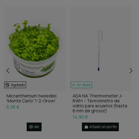
Agotado
En stock
Micranthemum tweediei
ADA NA Thermometer J-
'Monte Carlo' 1-2-Grow!
6WH – Termómetro de
vidrio para acuarios (hasta
5,95 €
6 mm de grosor)
14,90 €
Ver
Añadir al carrito