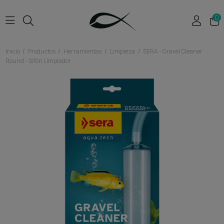
0
Inicio
Productos
Herramientas
Limpieza
SERA - Gravel Cleaner
Round - Sifón Limpiador