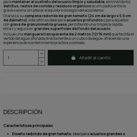
para
mantener el sustrato del acuario limpio y saludable
, eliminando los
detritus, restos de comida y residuos orgánicos
acumulados entre la
grava o arena sin alterar el equilibrio biológico del ecosistema.
Gracias a su
campana redonda de gran tamaño (24 cm de largo x 5,5 cm
de diámetro)
, este sifón es ideal para
acuarios profundos
o para aquellos
con
grava de granulometría gruesa
, permitiendo una limpieza rápida,
eficaz y segura en
grandes superficies del fondo del acuario
.
Incluye una
manguera transparente de 2 metros (12/16 mm)
que facilita el
vertido del agua sifonada directamente a un cubo o desagüe, ofreciendo una
experiencia de mantenimiento práctica y cómoda.
Añadir al carrito
DESCRIPCIÓN
Características principales
Diseño redondo de gran tamaño
, ideal para
acuarios grandes o