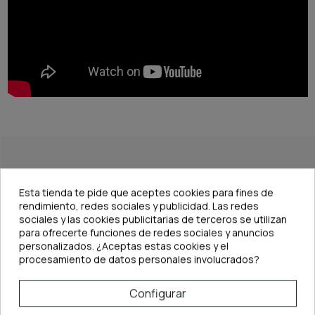
DESCRIPCIÓN
Esta tienda te pide que aceptes cookies para fines de
rendimiento, redes sociales y publicidad. Las redes
Características principales
sociales y las cookies publicitarias de terceros se utilizan
Versión STANDARD
con
cerdas de plástico duro y resistente.
para ofrecerte funciones de redes sociales y anuncios
Apta para
maderas, raíces, rocas y superficies decorativas
.
personalizados. ¿Aceptas estas cookies y el
Longitud:
23 cm, ideal para limpieza cómoda y precisa.
procesamiento de datos personales involucrados?
Elimina algas y depósitos orgánicos
sin dañar el material.
Diseño ergonómico
y de alta durabilidad.
Perfecta para el mantenimiento regular
de acuarios naturales y de
aquascaping.
Configurar