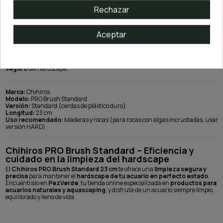
Rechazar
Cuida el hardscape y realza la belleza de tu acuario
El
Chihiros PRO Brush Standard
es una herramienta indispensable para
acuaristas que buscan
mantener un paisaje acuático limpio y estético
.
Con el uso regular de este cepillo, podrás
preservar la textura y color natural
Aceptar
de las rocas y maderas, evitando la acumulación de algas y residuos que
alteran la armonía visual del acuario.
Su combinación de
resistencia, ligereza y precisión
lo convierte en un
accesorio esencial para quienes desean un
mantenimiento rápido, eficaz y
seguro
del hardscape.
Marca:
Chihiros
Modelo:
PRO Brush Standard
Versión:
Standard (cerdas de plástico duro)
Longitud:
23 cm
Uso recomendado:
Maderas y rocas (para rocas con algas incrustadas, usar
versión HARD)
Chihiros PRO Brush Standard – Eficiencia y
cuidado en la limpieza del hardscape
El
Chihiros PRO Brush Standard 23 cm
te ofrece una
limpieza segura y
precisa
para mantener el
hardscape de tu acuario en perfecto estado
.
Encuéntralo en
PezVerde
, tu tienda online especializada en
productos para
acuarios naturales y aquascaping
, y disfruta de un acuario siempre limpio,
equilibrado y lleno de vida.