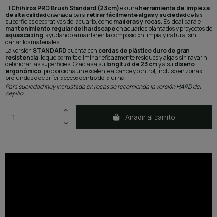
El
Chihiros PRO Brush Standard (23 cm)
es una
herramienta de limpieza
de alta calidad
diseñada para
retirar fácilmente algas y suciedad
de las
superficies decorativas del acuario, como
maderas y rocas
. Es ideal para el
mantenimiento regular del hardscape
en acuarios plantados y proyectos de
aquascaping
, ayudando a mantener la composición limpia y natural sin
dañar los materiales.
La versión
STANDARD
cuenta con
cerdas de plástico duro de gran
resistencia
, lo que permite eliminar eficazmente residuos y algas sin rayar ni
deteriorar las superficies. Gracias a su
longitud de 23 cm
y a su
diseño
ergonómico
, proporciona un excelente alcance y control, incluso en zonas
profundas o de difícil acceso dentro de la urna.
Para suciedad muy incrustada en rocas se recomienda la versión HARD del
cepillo.
Añadir al carrito