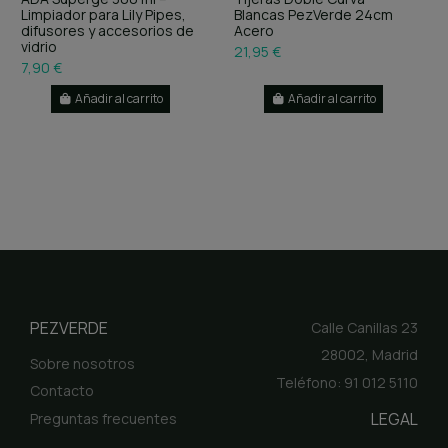
Limpiador para Lily Pipes,
Blancas PezVerde 24cm
difusores y accesorios de
Acero
vidrio
21,95 €
7,90 €
Añadir al carrito
Añadir al carrito
PEZVERDE
Calle Canillas 23
28002, Madrid
Sobre nosotros
Teléfono: 91 012 5110
Contacto
LEGAL
Preguntas frecuentes