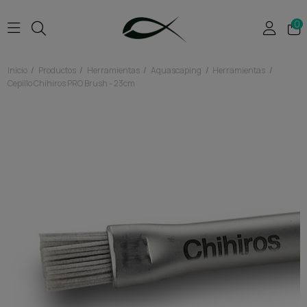
0
Inicio
Productos
Herramientas
Aquascaping
Herramientas
Cepillo Chihiros PRO Brush - 23cm