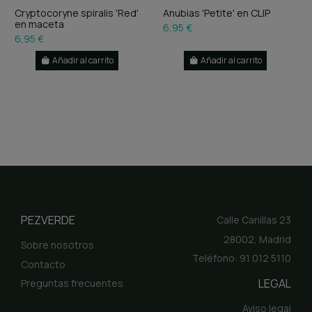
Cryptocoryne spiralis 'Red'
Anubias 'Petite' en CLIP
en maceta
6,95 €
6,95 €
Añadir al carrito
Añadir al carrito
PEZVERDE
Calle Canillas 23
28002, Madrid
Sobre nosotros
Teléfono: 91 012 5110
Contacto
LEGAL
Preguntas frecuentes
Aviso legal