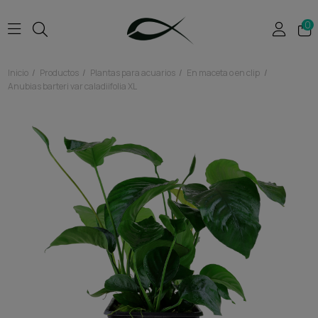
0
Inicio
Productos
Plantas para acuarios
En maceta o en clip
Anubias barteri var caladiifolia XL